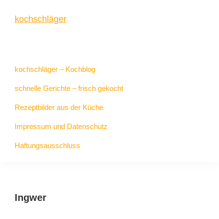
Zur
Zum
Zur
kochschläger
Hauptnavigation
Inhalt
Seitenspalte
springen
springen
springen
frisch
gekocht
kochschläger – Kochblog
schnelle Gerichte – frisch gekocht
Rezeptbilder aus der Küche
Impressum und Datenschutz
Haftungsausschluss
Ingwer