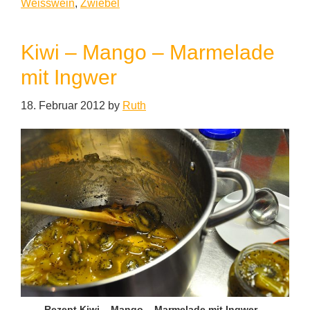
Weisswein
,
Zwiebel
Kiwi – Mango – Marmelade
mit Ingwer
18. Februar 2012
by
Ruth
Rezept Kiwi – Mango – Marmelade mit Ingwer –