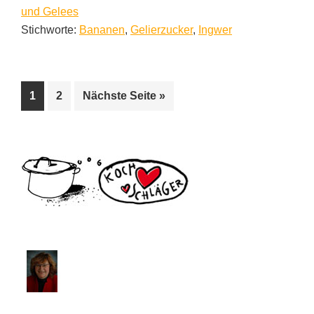
und Gelees
Stichworte:
Bananen
,
Gelierzucker
,
Ingwer
Seite
Seite
aufrufen
1
2
Nächste Seite
»
Seitenspalte