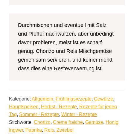
Durchmischen und eventuell mit Salz
und Pfeffer nachwürzen, aber unbedingt
davor probieren, meist ist es scharf
genug. Chorizo und Reis Mischgemüse
gemeinsam servieren, und keiner merkt
dass dies eine Resteverwertung ist.
Kategorie:
Allgemein
,
Frühlingsrezepte
,
Gewürze
,
Hauptspeisen
,
Herbst - Rezepte
,
Rezepte für jeden
Tag
,
Sommer - Rezepte
,
Winter - Rezepte
Stichworte:
Chorizo
,
Creme fraiche
,
Gemüse
,
Honig
,
Ingwer
,
Paprika
,
Reis
,
Zwiebel