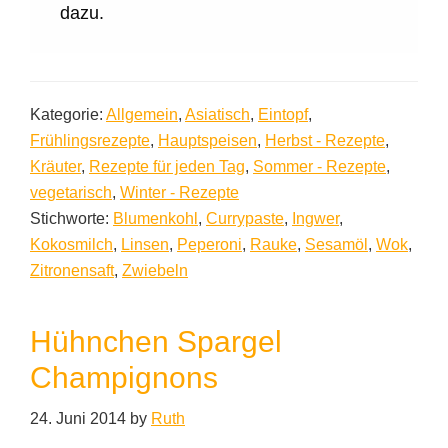
dazu.
Kategorie:
Allgemein
,
Asiatisch
,
Eintopf
,
Frühlingsrezepte
,
Hauptspeisen
,
Herbst - Rezepte
,
Kräuter
,
Rezepte für jeden Tag
,
Sommer - Rezepte
,
vegetarisch
,
Winter - Rezepte
Stichworte:
Blumenkohl
,
Currypaste
,
Ingwer
,
Kokosmilch
,
Linsen
,
Peperoni
,
Rauke
,
Sesamöl
,
Wok
,
Zitronensaft
,
Zwiebeln
Hühnchen Spargel
Champignons
24. Juni 2014
by
Ruth