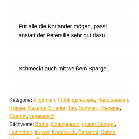
Für alle die Koriander mögen, passt
anstatt der Petersilie sehr gut dazu.
Schmeckt auch mit
weißem Spargel
.
Kategorie:
Allgemein
,
Frühlingsrezepte
,
Hauptspeisen
,
Kräuter
,
Rezepte für jeden Tag
,
Sommer - Rezepte
,
Spargel
,
vegetarisch
Stichworte:
Brühe
,
Champignon
,
grüner Spargel
,
Hühnchen
,
Ingwer
,
Knoblauch
,
Peperoni
,
Sahne
,