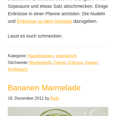
Sojasauce und etwas Salz abschmecken. Einige
Erdnüsse in einer Pfanne anrösten. Die Nudeln
und
Erdnüsse zu dem Gemüse
dazugeben.
Lasst es euch schmecken.
Kategorie:
Hauptspeisen
,
vegetarisch
Stichworte:
Blumenkohl
,
Creme
,
Erdnuss
,
Ingwer
,
Knoblauch
Bananen Marmelade
16. Dezember 2011
by
Ruth