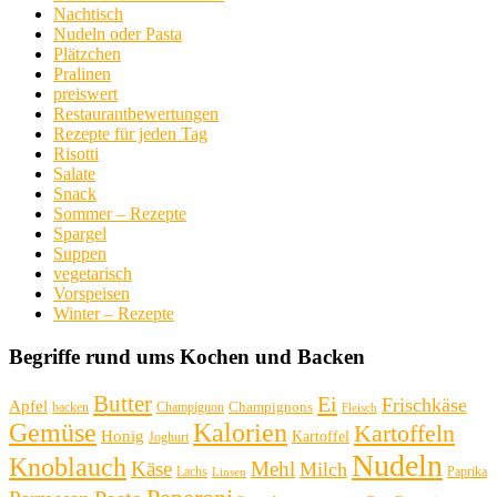
Nachtisch
Nudeln oder Pasta
Plätzchen
Pralinen
preiswert
Restaurantbewertungen
Rezepte für jeden Tag
Risotti
Salate
Snack
Sommer – Rezepte
Spargel
Suppen
vegetarisch
Vorspeisen
Winter – Rezepte
Begriffe rund ums Kochen und Backen
Butter
Ei
Frischkäse
Apfel
Champignons
backen
Champignon
Fleisch
Gemüse
Kalorien
Kartoffeln
Honig
Kartoffel
Joghurt
Nudeln
Knoblauch
Käse
Mehl
Milch
Paprika
Lachs
Linsen