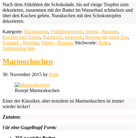
Nach dem Abkühlen die Schokolade, bis auf einige Tropfen zum
dekorieren, zusammen mit der Butter im Wasserbad schmelzen und
über den Kuchen geben. Nusskuchen mit den Schokotropfen
dekorieren.
Kategorie:
Backrezepte
,
Frühlingsrezepte
,
Herbst - Rezepte
,
Kuchen und Torten
,
Nachtisch
,
preiswert
,
Rezepte für jeden Tag
,
Sommer - Rezepte
,
Winter - Rezepte
Stichworte:
Butter
,
Sonntagskuchen
Marmorkuchen
30. November 2015
by
Ruth
Rezept Marmorkuchen
Einer der Klassiker, aber trotzdem ist Marmorkuchen ist immer
wieder lecker!
Zutaten:
F
ür eine Gugelhupf Form:
250 g weiche Butter