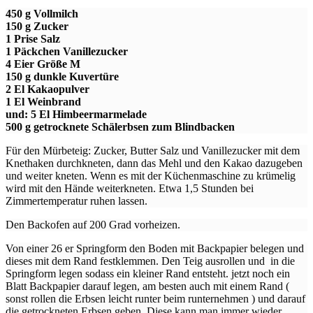
450 g Vollmilch
150 g Zucker
1 Prise Salz
1 Päckchen Vanillezucker
4 Eier Größe M
150 g dunkle Kuvertüre
2 El Kakaopulver
1 El Weinbrand
und: 5 El Himbeermarmelade
500 g getrocknete Schälerbsen zum Blindbacken
Für den Mürbeteig: Zucker, Butter Salz und Vanillezucker mit dem
Knethaken durchkneten, dann das Mehl und den Kakao dazugeben
und weiter kneten. Wenn es mit der Küchenmaschine zu krümelig
wird mit den Hände weiterkneten. Etwa 1,5 Stunden bei
Zimmertemperatur ruhen lassen.
Den Backofen auf 200 Grad vorheizen.
Von einer 26 er Springform den Boden mit Backpapier belegen und
dieses mit dem Rand festklemmen. Den Teig ausrollen und in die
Springform legen sodass ein kleiner Rand entsteht. jetzt noch ein
Blatt Backpapier darauf legen, am besten auch mit einem Rand (
sonst rollen die Erbsen leicht runter beim runternehmen ) und darauf
die getrockneten Erbsen geben. Diese kann man immer wieder