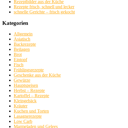
Rezeptbilder aus der Küche
Rezepte frisch, schnell und lecker
schnelle Gerichte – frisch gekocht
Kategorien
Allgemein
Asiatisch
Backrezepte
Beilagen
Brot
Eintopf
Fisch
Frühlingsrezepte
Geschenke aus der Küche
Gewürze
Hauptspeisen
Herbst – Rezepte
Kartoffel – Rezepte
Kleingebäck
Kräuter
Kuchen und Torten
Lasagnerezepte
Low Carb
Marmeladen und Gelees