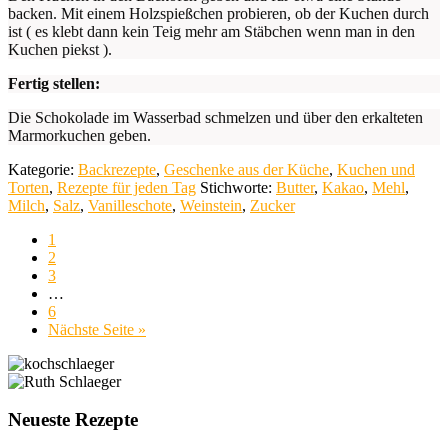
backen. Mit einem Holzspießchen probieren, ob der Kuchen durch
ist ( es klebt dann kein Teig mehr am Stäbchen wenn man in den
Kuchen piekst ).
Fertig stellen:
Die Schokolade im Wasserbad schmelzen und über den erkalteten
Marmorkuchen geben.
Kategorie:
Backrezepte
,
Geschenke aus der Küche
,
Kuchen und
Torten
,
Rezepte für jeden Tag
Stichworte:
Butter
,
Kakao
,
Mehl
,
Milch
,
Salz
,
Vanilleschote
,
Weinstein
,
Zucker
Seite
1
Seite
2
Seite
3
Weggelassene
…
Zwischenseiten
Seite
6
aufrufen
Nächste Seite
»
Seitenspalte
Neueste Rezepte