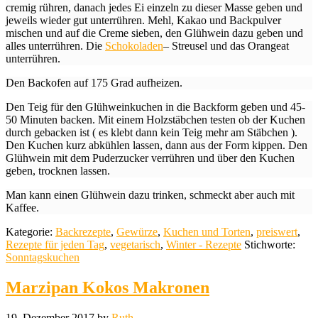
cremig rühren, danach jedes Ei einzeln zu dieser Masse geben und
jeweils wieder gut unterrühren. Mehl, Kakao und Backpulver
mischen und auf die Creme sieben, den Glühwein dazu geben und
alles unterrühren. Die
Schokoladen
– Streusel und das Orangeat
unterrühren.
Den Backofen auf 175 Grad aufheizen.
Den Teig für den Glühweinkuchen in die Backform geben und 45-
50 Minuten backen. Mit einem Holzstäbchen testen ob der Kuchen
durch gebacken ist ( es klebt dann kein Teig mehr am Stäbchen ).
Den Kuchen kurz abkühlen lassen, dann aus der Form kippen. Den
Glühwein mit dem Puderzucker verrühren und über den Kuchen
geben, trocknen lassen.
Man kann einen Glühwein dazu trinken, schmeckt aber auch mit
Kaffee.
Kategorie:
Backrezepte
,
Gewürze
,
Kuchen und Torten
,
preiswert
,
Rezepte für jeden Tag
,
vegetarisch
,
Winter - Rezepte
Stichworte:
Sonntagskuchen
Marzipan Kokos Makronen
19. Dezember 2017
by
Ruth