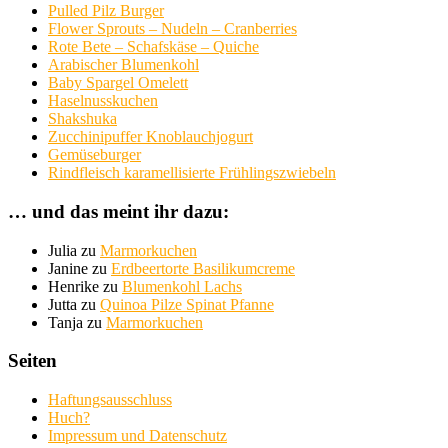
Pulled Pilz Burger
Flower Sprouts – Nudeln – Cranberries
Rote Bete – Schafskäse – Quiche
Arabischer Blumenkohl
Baby Spargel Omelett
Haselnusskuchen
Shakshuka
Zucchinipuffer Knoblauchjogurt
Gemüseburger
Rindfleisch karamellisierte Frühlingszwiebeln
… und das meint ihr dazu:
Julia
zu
Marmorkuchen
Janine
zu
Erdbeertorte Basilikumcreme
Henrike
zu
Blumenkohl Lachs
Jutta
zu
Quinoa Pilze Spinat Pfanne
Tanja
zu
Marmorkuchen
Seiten
Haftungsausschluss
Huch?
Impressum und Datenschutz