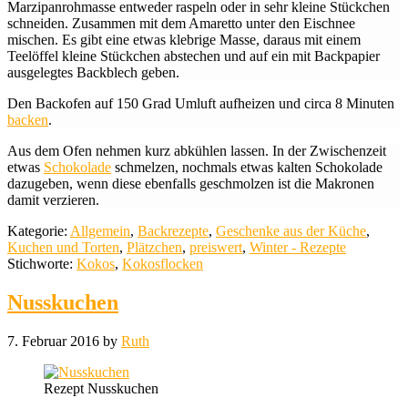
Marzipanrohmasse entweder raspeln oder in sehr kleine Stückchen
schneiden. Zusammen mit dem Amaretto unter den Eischnee
mischen. Es gibt eine etwas klebrige Masse, daraus mit einem
Teelöffel kleine Stückchen abstechen und auf ein mit Backpapier
ausgelegtes Backblech geben.
Den Backofen auf 150 Grad Umluft aufheizen und circa 8 Minuten
backen
.
Aus dem Ofen nehmen kurz abkühlen lassen. In der Zwischenzeit
etwas
Schokolade
schmelzen, nochmals etwas kalten Schokolade
dazugeben, wenn diese ebenfalls geschmolzen ist die Makronen
damit verzieren.
Kategorie:
Allgemein
,
Backrezepte
,
Geschenke aus der Küche
,
Kuchen und Torten
,
Plätzchen
,
preiswert
,
Winter - Rezepte
Stichworte:
Kokos
,
Kokosflocken
Nusskuchen
7. Februar 2016
by
Ruth
Rezept Nusskuchen