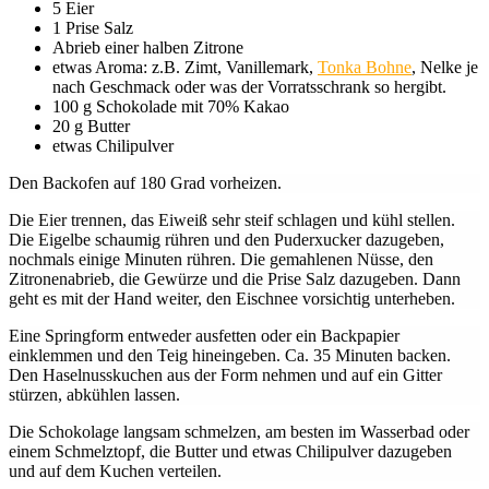
5 Eier
1 Prise Salz
Abrieb einer halben Zitrone
etwas Aroma: z.B. Zimt, Vanillemark,
Tonka Bohne
, Nelke je
nach Geschmack oder was der Vorratsschrank so hergibt.
100 g Schokolade mit 70% Kakao
20 g Butter
etwas Chilipulver
Den Backofen auf 180 Grad vorheizen.
Die Eier trennen, das Eiweiß sehr steif schlagen und kühl stellen.
Die Eigelbe schaumig rühren und den Puderxucker dazugeben,
nochmals einige Minuten rühren. Die gemahlenen Nüsse, den
Zitronenabrieb, die Gewürze und die Prise Salz dazugeben. Dann
geht es mit der Hand weiter, den Eischnee vorsichtig unterheben.
Eine Springform entweder ausfetten oder ein Backpapier
einklemmen und den Teig hineingeben. Ca. 35 Minuten backen.
Den Haselnusskuchen aus der Form nehmen und auf ein Gitter
stürzen, abkühlen lassen.
Die Schokolage langsam schmelzen, am besten im Wasserbad oder
einem Schmelztopf, die Butter und etwas Chilipulver dazugeben
und auf dem Kuchen verteilen.