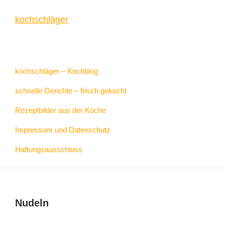
Zur
Zum
Zur
kochschläger
Hauptnavigation
Inhalt
Seitenspalte
springen
springen
springen
frisch
gekocht
kochschläger – Kochblog
schnelle Gerichte – frisch gekocht
Rezeptbilder aus der Küche
Impressum und Datenschutz
Haftungsausschluss
Nudeln