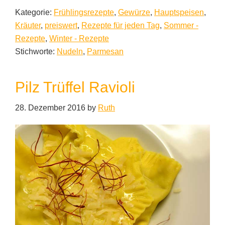
Kategorie:
Frühlingsrezepte
,
Gewürze
,
Hauptspeisen
,
Kräuter
,
preiswert
,
Rezepte für jeden Tag
,
Sommer -
Rezepte
,
Winter - Rezepte
Stichworte:
Nudeln
,
Parmesan
Pilz Trüffel Ravioli
28. Dezember 2016
by
Ruth