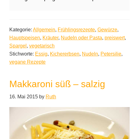
Kategorie:
Allgemein
,
Frühlingsrezepte
,
Gewürze
,
Hauptspeisen
,
Kräuter
,
Nudeln oder Pasta
,
preiswert
,
Spargel
,
vegetarisch
Stichworte:
Essig
,
Kichererbsen
,
Nudeln
,
Petersilie
,
vegane Rezepte
Makkaroni süß – salzig
16. Mai 2015
by
Ruth