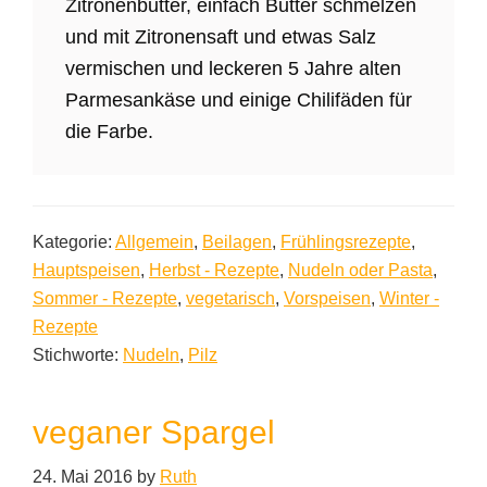
Zitronenbutter, einfach Butter schmelzen
und mit Zitronensaft und etwas Salz
vermischen und leckeren 5 Jahre alten
Parmesankäse und einige Chilifäden für
die Farbe.
Kategorie:
Allgemein
,
Beilagen
,
Frühlingsrezepte
,
Hauptspeisen
,
Herbst - Rezepte
,
Nudeln oder Pasta
,
Sommer - Rezepte
,
vegetarisch
,
Vorspeisen
,
Winter -
Rezepte
Stichworte:
Nudeln
,
Pilz
veganer Spargel
24. Mai 2016
by
Ruth