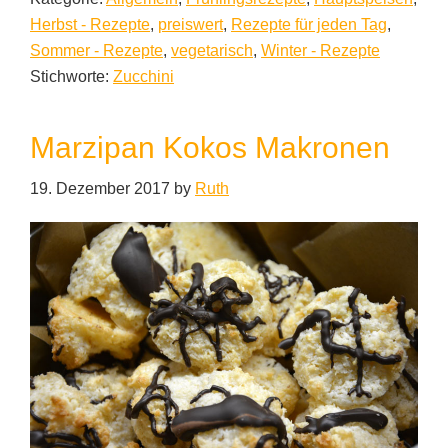
Herbst - Rezepte
,
preiswert
,
Rezepte für jeden Tag
,
Sommer - Rezepte
,
vegetarisch
,
Winter - Rezepte
Stichworte:
Zucchini
Marzipan Kokos Makronen
19. Dezember 2017
by
Ruth