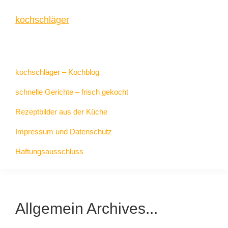
Zur
Zum
Zur
kochschläger
Hauptnavigation
Inhalt
Seitenspalte
springen
springen
springen
frisch
gekocht
kochschläger – Kochblog
schnelle Gerichte – frisch gekocht
Rezeptbilder aus der Küche
Impressum und Datenschutz
Haftungsausschluss
Allgemein Archives...