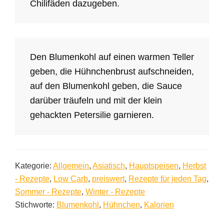
Chilifäden dazugeben.
Den Blumenkohl auf einen warmen Teller
geben, die Hühnchenbrust aufschneiden,
auf den Blumenkohl geben, die Sauce
darüber träufeln und mit der klein
gehackten Petersilie garnieren.
Kategorie:
Allgemein
,
Asiatisch
,
Hauptspeisen
,
Herbst
- Rezepte
,
Low Carb
,
preiswert
,
Rezepte für jeden Tag
,
Sommer - Rezepte
,
Winter - Rezepte
Stichworte:
Blumenkohl
,
Hühnchen
,
Kalorien