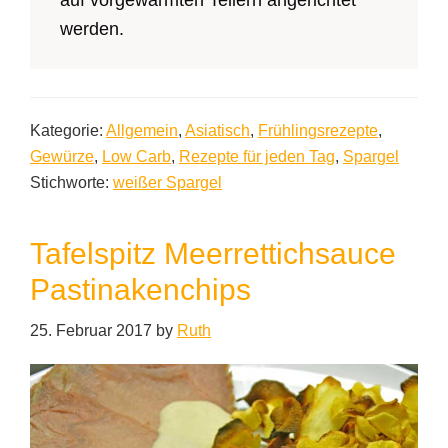
auf vorgewärmten Tellern angerichtet
werden.
Kategorie:
Allgemein
,
Asiatisch
,
Frühlingsrezepte
,
Gewürze
,
Low Carb
,
Rezepte für jeden Tag
,
Spargel
Stichworte:
weißer Spargel
Tafelspitz Meerrettichsauce
Pastinakenchips
25. Februar 2017
by
Ruth