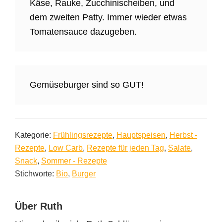
Käse, Rauke, Zucchinischeiben, und
dem zweiten Patty. Immer wieder etwas
Tomatensauce dazugeben.
Gemüseburger sind so GUT!
Kategorie:
Frühlingsrezepte
,
Hauptspeisen
,
Herbst -
Rezepte
,
Low Carb
,
Rezepte für jeden Tag
,
Salate
,
Snack
,
Sommer - Rezepte
Stichworte:
Bio
,
Burger
Über
Ruth