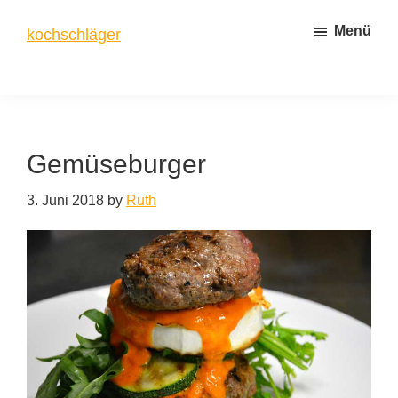
Zum
Zur
Menü
kochschläger
Inhalt
Seitenspalte
springen
springen
frisch
gekocht
Gemüseburger
3. Juni 2018
by
Ruth