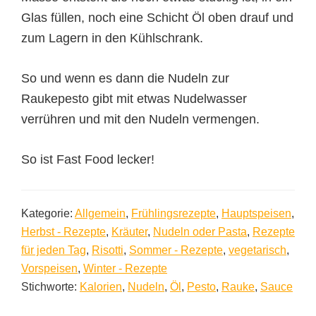
Glas füllen, noch eine Schicht Öl oben drauf und
zum Lagern in den Kühlschrank.
So und wenn es dann die Nudeln zur
Raukepesto gibt mit etwas Nudelwasser
verrühren und mit den Nudeln vermengen.
So ist Fast Food lecker!
Kategorie:
Allgemein
,
Frühlingsrezepte
,
Hauptspeisen
,
Herbst - Rezepte
,
Kräuter
,
Nudeln oder Pasta
,
Rezepte
für jeden Tag
,
Risotti
,
Sommer - Rezepte
,
vegetarisch
,
Vorspeisen
,
Winter - Rezepte
Stichworte:
Kalorien
,
Nudeln
,
Öl
,
Pesto
,
Rauke
,
Sauce