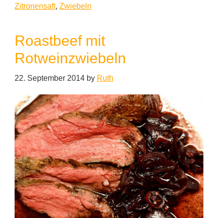
Zitronensaft
,
Zwiebeln
Roastbeef mit
Rotweinzwiebeln
22. September 2014
by
Ruth