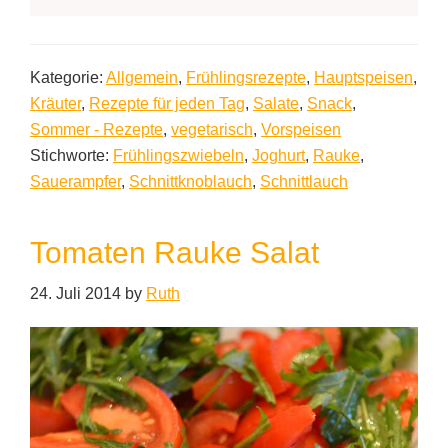
Kategorie:
Allgemein
,
Frühlingsrezepte
,
Hauptspeisen
,
Kräuter
,
Rezepte für jeden Tag
,
Salate
,
Snack
,
Sommer - Rezepte
,
vegetarisch
,
Vorspeisen
Stichworte:
Frühlingszwiebeln
,
Joghurt
,
Rauke
,
Sauerampfer
,
Schnittknoblauch
,
Schnittlauch
Tomaten Rauke Salat
24. Juli 2014
by
Ruth