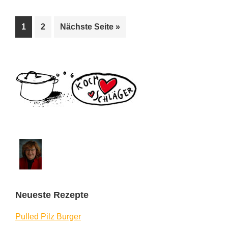
Seite
Seite
aufrufen
1
2
Nächste Seite
»
Seitenspalte
Neueste Rezepte
Pulled Pilz Burger