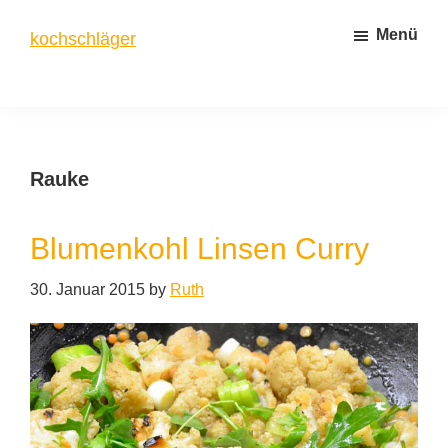
Zum
Zur
Menü
kochschläger
Inhalt
Seitenspalte
springen
springen
frisch
gekocht
Rauke
Blumenkohl Linsen Curry
30. Januar 2015
by
Ruth