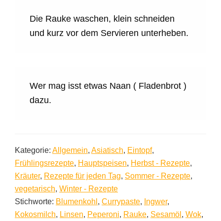
Die Rauke waschen, klein schneiden
und kurz vor dem Servieren unterheben.
Wer mag isst etwas Naan ( Fladenbrot )
dazu.
Kategorie:
Allgemein
,
Asiatisch
,
Eintopf
,
Frühlingsrezepte
,
Hauptspeisen
,
Herbst - Rezepte
,
Kräuter
,
Rezepte für jeden Tag
,
Sommer - Rezepte
,
vegetarisch
,
Winter - Rezepte
Stichworte:
Blumenkohl
,
Currypaste
,
Ingwer
,
Kokosmilch
,
Linsen
,
Peperoni
,
Rauke
,
Sesamöl
,
Wok
,