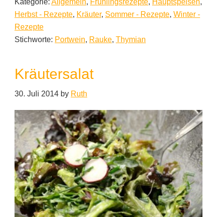
Kategorie:
Allgemein
,
Frühlingsrezepte
,
Hauptspeisen
,
Herbst - Rezepte
,
Kräuter
,
Sommer - Rezepte
,
Winter -
Rezepte
Stichworte:
Portwein
,
Rauke
,
Thymian
Kräutersalat
30. Juli 2014
by
Ruth