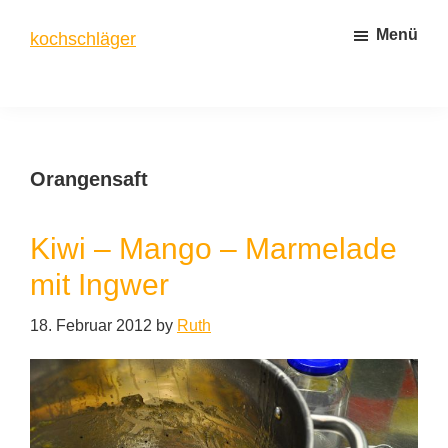
Zum
Zur
Menü
kochschläger
Inhalt
Seitenspalte
springen
springen
frisch
gekocht
Orangensaft
Kiwi – Mango – Marmelade
mit Ingwer
18. Februar 2012
by
Ruth