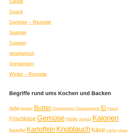
Salate
Snack
Sommer – Rezepte
Spargel
Suppen
vegetarisch
Vorspeisen
Winter – Rezepte
Begriffe rund ums Kochen und Backen
Butter
Ei
Apfel
Champignons
backen
Champignon
Fleisch
Gemüse
Kalorien
Frischkäse
Honig
Joghurt
Knoblauch
Kartoffeln
Käse
Kartoffel
Lachs
Linsen