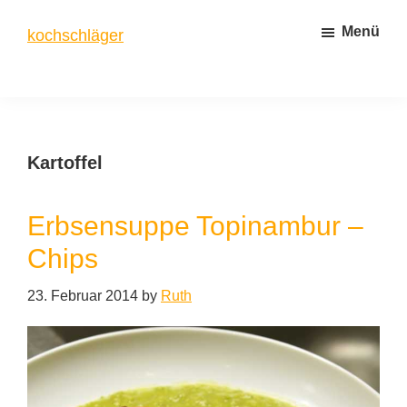
Zum
Zur
Menü
kochschläger
Inhalt
Seitenspalte
springen
springen
frisch
gekocht
Kartoffel
Erbsensuppe Topinambur –
Chips
23. Februar 2014
by
Ruth