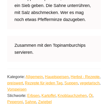
ein Sieb geben. Die Sahne unterrühren,
mit Salz abschmecken. Wer es mag
noch etwas Pfefferminze dazugeben.
Zusammen mit den Topinamburchips
servieren.
Kategorie:
Allgemein
,
Hauptspeisen
,
Herbst - Rezepte
,
preiswert
,
Rezepte für jeden Tag
,
Suppen
,
vegetarisch
,
Vorspeisen
Stichworte:
Erbsen
,
Kartoffel
,
Knoblauchzehen
,
Öl
,
Peperoni
,
Sahne
,
Zwiebel