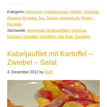
Kategorie:
Allgemein
,
Hauptspeisen
,
Herbst - Rezepte
,
Rezepte für jeden Tag
,
Salate
,
vegetarisch
,
Winter -
Rezepte
Stichworte:
abnehmen
,
Bratkartoffeln
,
Gemüse
,
Kalorien
,
Kartoffel
,
Kartoffeln
,
rote Bete
,
Zwiebeln
Kabeljaufilet mit Kartoffel –
Zwiebel – Salat
4. Dezember 2012
by
Ruth