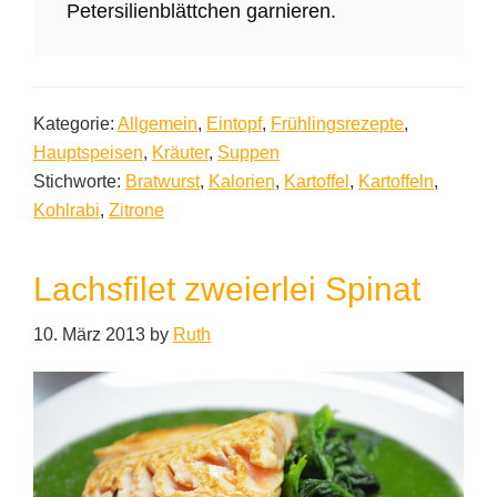
Petersilienblättchen garnieren.
Kategorie:
Allgemein
,
Eintopf
,
Frühlingsrezepte
,
Hauptspeisen
,
Kräuter
,
Suppen
Stichworte:
Bratwurst
,
Kalorien
,
Kartoffel
,
Kartoffeln
,
Kohlrabi
,
Zitrone
Lachsfilet zweierlei Spinat
10. März 2013
by
Ruth