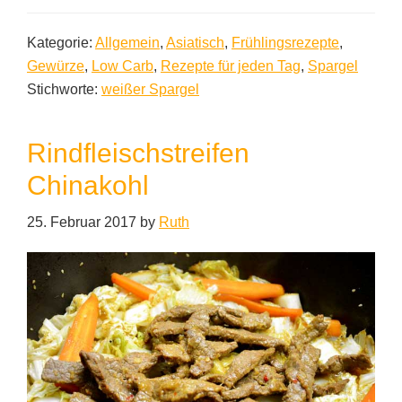
Kategorie:
Allgemein
,
Asiatisch
,
Frühlingsrezepte
,
Gewürze
,
Low Carb
,
Rezepte für jeden Tag
,
Spargel
Stichworte:
weißer Spargel
Rindfleischstreifen
Chinakohl
25. Februar 2017
by
Ruth