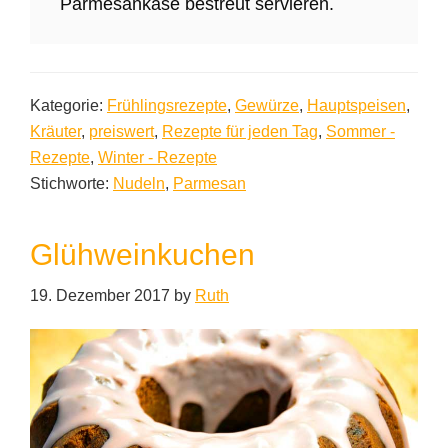
Parmesankäse bestreut servieren.
Kategorie:
Frühlingsrezepte
,
Gewürze
,
Hauptspeisen
,
Kräuter
,
preiswert
,
Rezepte für jeden Tag
,
Sommer -
Rezepte
,
Winter - Rezepte
Stichworte:
Nudeln
,
Parmesan
Glühweinkuchen
19. Dezember 2017
by
Ruth