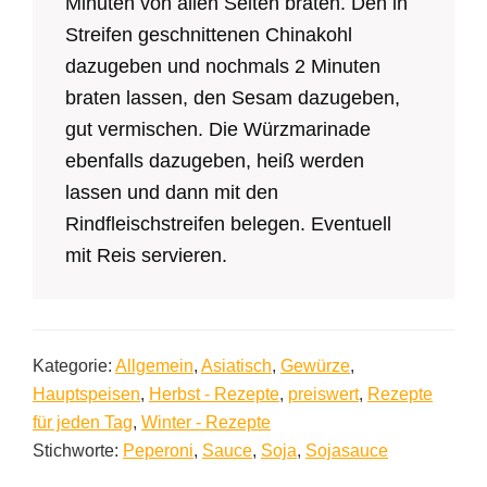
Minuten von allen Seiten braten. Den in
Streifen geschnittenen Chinakohl
dazugeben und nochmals 2 Minuten
braten lassen, den Sesam dazugeben,
gut vermischen. Die Würzmarinade
ebenfalls dazugeben, heiß werden
lassen und dann mit den
Rindfleischstreifen belegen. Eventuell
mit Reis servieren.
Kategorie:
Allgemein
,
Asiatisch
,
Gewürze
,
Hauptspeisen
,
Herbst - Rezepte
,
preiswert
,
Rezepte
für jeden Tag
,
Winter - Rezepte
Stichworte:
Peperoni
,
Sauce
,
Soja
,
Sojasauce