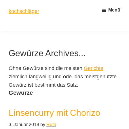
Zum
Zur
Menü
kochschläger
Inhalt
Seitenspalte
springen
springen
frisch
gekocht
Gewürze Archives...
Ohne Gewürze sind die meisten
Gerichte
ziemlich langweilig und öde. das meistgenutzte
Gewürz ist bestimmt das Salz.
Gewürze
Linsencurry mit Chorizo
3. Januar 2018
by
Ruth