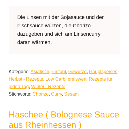
Die Linsen mit der Sojasauce und der
Fischsauce würzen, die Chorizo
dazugeben und sich am Linsencurry
daran wärmen.
Kategorie:
Asiatisch
,
Eintopf
,
Gewürze
,
Hauptspeisen
,
Herbst - Rezepte
,
Low Carb
,
preiswert
,
Rezepte für
jeden Tag
,
Winter - Rezepte
Stichworte:
Chorizo
,
Curry
,
Sesam
Haschee ( Bolognese Sauce
aus Rheinhessen )