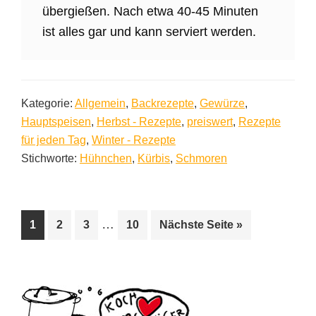
übergießen. Nach etwa 40-45 Minuten
ist alles gar und kann serviert werden.
Kategorie:
Allgemein
,
Backrezepte
,
Gewürze
,
Hauptspeisen
,
Herbst - Rezepte
,
preiswert
,
Rezepte
für jeden Tag
,
Winter - Rezepte
Stichworte:
Hühnchen
,
Kürbis
,
Schmoren
Weggelassene
…
Seite
Seite
Seite
Seite
aufrufen
1
2
3
10
Nächste Seite
»
Zwischenseiten
Seitenspalte