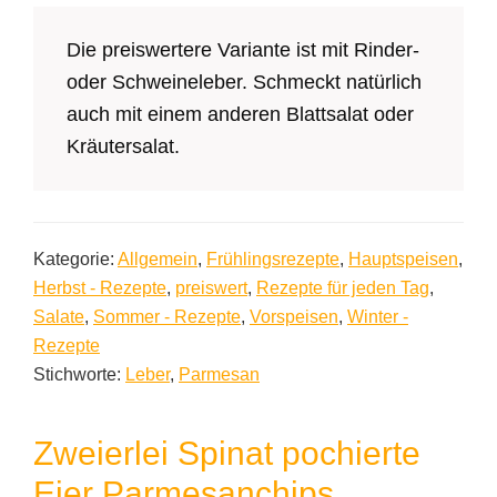
Die preiswertere Variante ist mit Rinder-
oder Schweineleber. Schmeckt natürlich
auch mit einem anderen Blattsalat oder
Kräutersalat.
Kategorie:
Allgemein
,
Frühlingsrezepte
,
Hauptspeisen
,
Herbst - Rezepte
,
preiswert
,
Rezepte für jeden Tag
,
Salate
,
Sommer - Rezepte
,
Vorspeisen
,
Winter -
Rezepte
Stichworte:
Leber
,
Parmesan
Zweierlei Spinat pochierte
Eier Parmesanchips