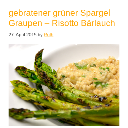
gebratener grüner Spargel
Graupen – Risotto Bärlauch
27. April 2015
by
Ruth