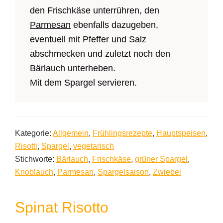
den Frischkäse unterrühren, den
Parmesan
ebenfalls dazugeben,
eventuell mit Pfeffer und Salz
abschmecken und zuletzt noch den
Bärlauch unterheben.
Mit dem Spargel servieren.
Kategorie:
Allgemein
,
Frühlingsrezepte
,
Hauptspeisen
,
Risotti
,
Spargel
,
vegetarisch
Stichworte:
Bärlauch
,
Frischkäse
,
grüner Spargel
,
Knoblauch
,
Parmesan
,
Spargelsaison
,
Zwiebel
Spinat Risotto