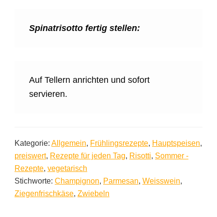
Spinatrisotto fertig stellen:
Auf Tellern anrichten und sofort
servieren.
Kategorie:
Allgemein
,
Frühlingsrezepte
,
Hauptspeisen
,
preiswert
,
Rezepte für jeden Tag
,
Risotti
,
Sommer -
Rezepte
,
vegetarisch
Stichworte:
Champignon
,
Parmesan
,
Weisswein
,
Ziegenfrischkäse
,
Zwiebeln