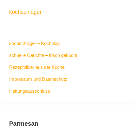
Zur
Zum
Zur
kochschläger
Hauptnavigation
Inhalt
Seitenspalte
springen
springen
springen
frisch
gekocht
kochschläger – Kochblog
schnelle Gerichte – frisch gekocht
Rezeptbilder aus der Küche
Impressum und Datenschutz
Haftungsausschluss
Parmesan