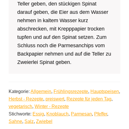
Teller geben, den stückigen Spinat
darauf geben, die Eier aus dem Wasser
nehmen in kaltem Wasser kurz
abschrecken, mit Krepppapier trocken
tupfen und auf den Spinat setzen. Zum
Schluss noch die Parmesanchips vom
Backpapier nehmen und auf die Teller zu
Zweierlei Spinat geben.
Kategorie:
Allgemein
,
Frühlingsrezepte
,
Hauptspeisen
,
Herbst - Rezepte
,
preiswert
,
Rezepte für jeden Tag
,
vegetarisch
,
Winter - Rezepte
Stichworte:
Essig
,
Knoblauch
,
Parmesan
,
Pfeffer
,
Sahne
,
Salz
,
Zwiebel