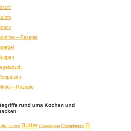
isotti
alate
Snack
Sommer – Rezepte
pargel
Suppen
egetarisch
orspeisen
inter – Rezepte
Begriffe rund ums Kochen und
Backen
Butter
Ei
pfel
Champignons
backen
Champignon