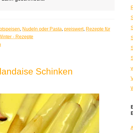
R
S
ptspeisen
,
Nudeln oder Pasta
,
preiswert
,
Rezepte für
Winter - Rezepte
n
S
v
llandaise Schinken
V
W
A