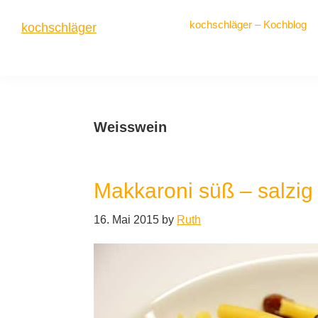
Zur
Zum
Zur
kochschläger – Kochblog
kochschläger
Hauptnavigation
Inhalt
Seitenspalte
springen
springen
springen
frisch
gekocht
Weisswein
Makkaroni süß – salzig
16. Mai 2015
by
Ruth