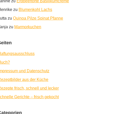
anine
zu
Erdbeertorte Basilikumcreme
enrike
zu
Blumenkohl Lachs
utta
zu
Quinoa Pilze Spinat Pfanne
anja
zu
Marmorkuchen
Seiten
aftungsausschluss
Huch?
Impressum und Datenschutz
ezeptbilder aus der Küche
ezepte frisch, schnell und lecker
chnelle Gerichte – frisch gekocht
Kategorien