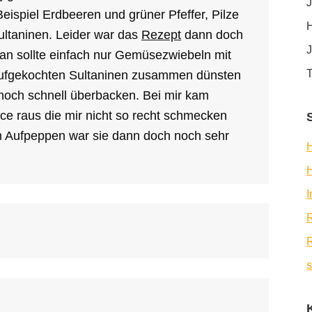
J
ispiel Erdbeeren und grüner Pfeffer, Pilze
H
ultaninen. Leider war das
Rezept
dann doch
J
Man sollte einfach nur Gemüsezwiebeln mit
T
t aufgekochten Sultaninen zusammen dünsten
och schnell überbacken. Bei mir kam
ce raus die mir nicht so recht schmecken
gem Aufpeppen war sie dann doch noch sehr
H
R
R
s