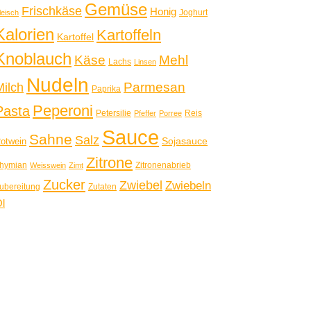
Gemüse
Frischkäse
Honig
Joghurt
leisch
Kalorien
Kartoffeln
Kartoffel
Knoblauch
Käse
Mehl
Lachs
Linsen
Nudeln
Parmesan
Milch
Paprika
Peperoni
Pasta
Petersilie
Reis
Pfeffer
Porree
Sauce
Sahne
Salz
Sojasauce
otwein
Zitrone
hymian
Zitronenabrieb
Weisswein
Zimt
Zucker
Zwiebel
Zwiebeln
ubereitung
Zutaten
l