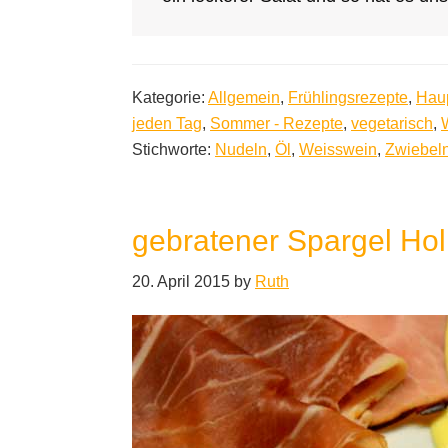
Kategorie:
Allgemein
,
Frühlingsrezepte
,
Hau
jeden Tag
,
Sommer - Rezepte
,
vegetarisch
,
Stichworte:
Nudeln
,
Öl
,
Weisswein
,
Zwiebel
gebratener Spargel Ho
20. April 2015
by
Ruth