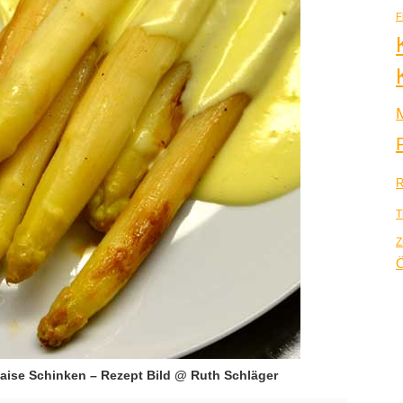
F
R
T
Z
Ö
aise Schinken – Rezept Bild @ Ruth Schläger