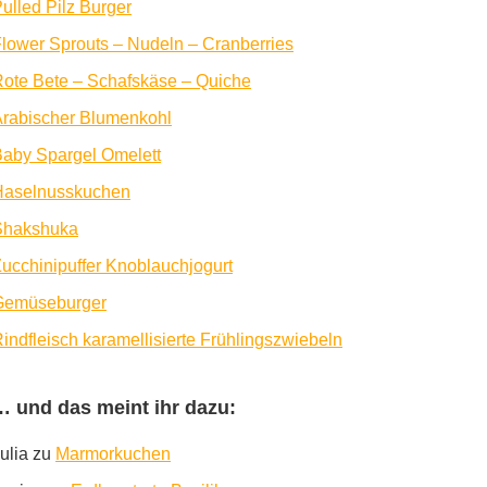
ulled Pilz Burger
lower Sprouts – Nudeln – Cranberries
ote Bete – Schafskäse – Quiche
rabischer Blumenkohl
aby Spargel Omelett
Haselnusskuchen
Shakshuka
ucchinipuffer Knoblauchjogurt
Gemüseburger
indfleisch karamellisierte Frühlingszwiebeln
… und das meint ihr dazu:
ulia
zu
Marmorkuchen