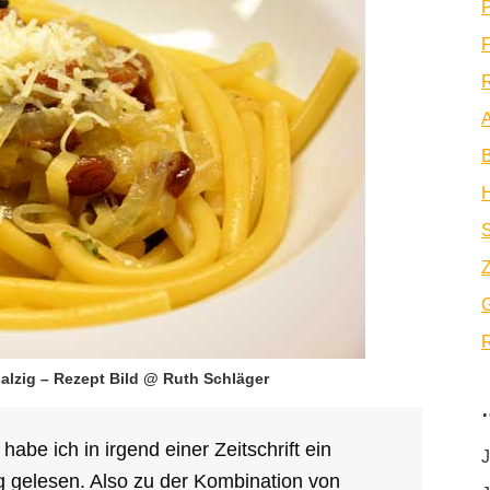
P
F
R
A
B
Z
R
alzig – Rezept Bild @ Ruth Schläger
abe ich in irgend einer Zeitschrift ein
J
gelesen. Also zu der Kombination von