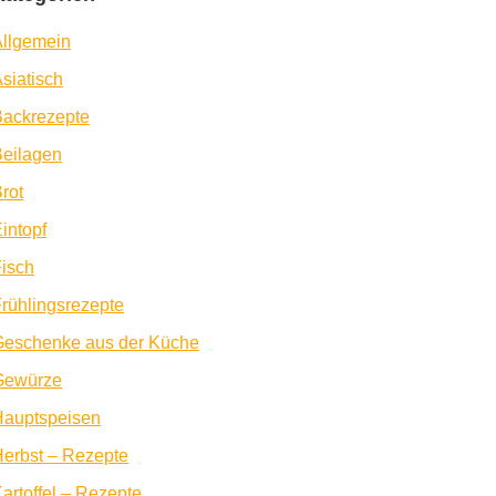
llgemein
siatisch
Backrezepte
eilagen
rot
intopf
isch
rühlingsrezepte
Geschenke aus der Küche
Gewürze
Hauptspeisen
erbst – Rezepte
artoffel – Rezepte