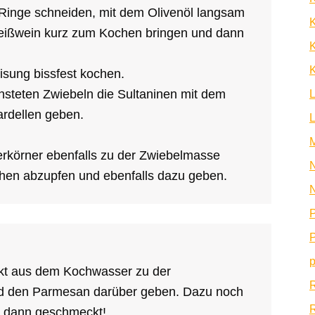
 Ringe schneiden, mit dem Olivenöl langsam
Weißwein kurz zum Kochen bringen und dann
K
K
sung bissfest kochen.
steten Zwiebeln die Sultaninen mit dem
ardellen geben.
erkörner ebenfalls zu der Zwiebelmasse
N
hen abzupfen und ebenfalls dazu geben.
N
P
P
p
ekt aus dem Kochwasser zu der
d den Parmesan darüber geben. Dazu noch
R
ns dann geschmeckt!