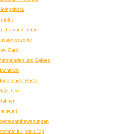
Kleingebäck
räuter
uchen und Torten
Lasagnerezepte
Low Carb
Marmeladen und Gelees
achtisch
udeln oder Pasta
lätzchen
ralinen
reiswert
Restaurantbewertungen
ezepte für jeden Tag