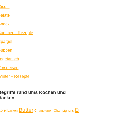
isotti
alate
Snack
Sommer – Rezepte
pargel
Suppen
egetarisch
orspeisen
inter – Rezepte
Begriffe rund ums Kochen und
Backen
Butter
Ei
pfel
Champignons
backen
Champignon