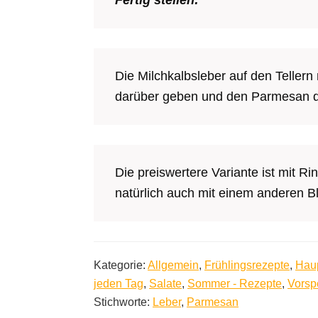
Fertig stellen:
Die Milchkalbsleber auf den Tellern
darüber geben und den Parmesan dar
Die preiswertere Variante ist mit R
natürlich auch mit einem anderen Bl
Kategorie:
Allgemein
,
Frühlingsrezepte
,
Hau
jeden Tag
,
Salate
,
Sommer - Rezepte
,
Vorsp
Stichworte:
Leber
,
Parmesan