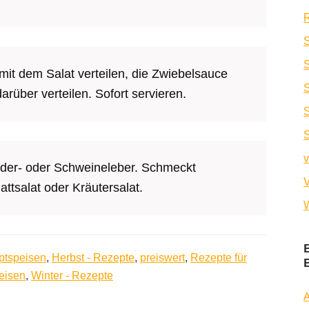
R
S
 mit dem Salat verteilen, die Zwiebelsauce
über verteilen. Sofort servieren.
S
v
inder- oder Schweineleber. Schmeckt
V
attsalat oder Kräutersalat.
W
ptspeisen
,
Herbst - Rezepte
,
preiswert
,
Rezepte für
eisen
,
Winter - Rezepte
A