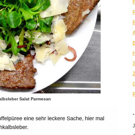
P
F
R
A
B
Z
R
albsleber Salat Parmesan
offelpüree eine sehr leckere Sache, hier mal
J
hkalbsleber.