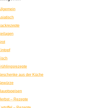
llgemein
siatisch
Backrezepte
eilagen
rot
intopf
isch
rühlingsrezepte
Geschenke aus der Küche
Gewürze
Hauptspeisen
erbst – Rezepte
artoffel – Rezepte