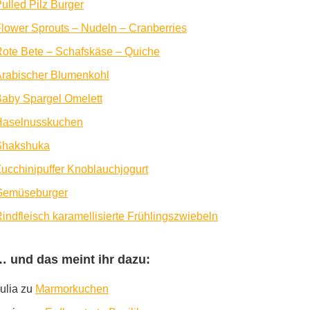
ulled Pilz Burger
lower Sprouts – Nudeln – Cranberries
ote Bete – Schafskäse – Quiche
rabischer Blumenkohl
aby Spargel Omelett
Haselnusskuchen
Shakshuka
ucchinipuffer Knoblauchjogurt
Gemüseburger
indfleisch karamellisierte Frühlingszwiebeln
… und das meint ihr dazu:
ulia
zu
Marmorkuchen