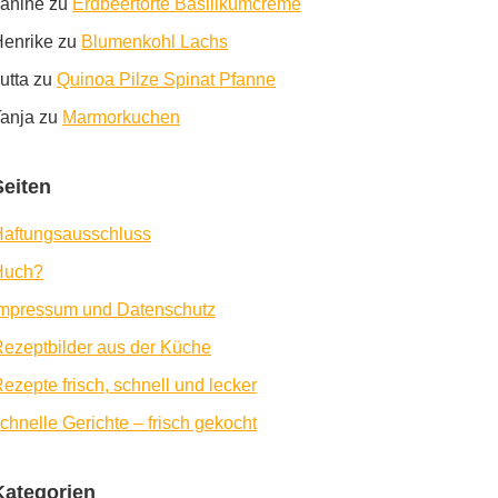
anine
zu
Erdbeertorte Basilikumcreme
enrike
zu
Blumenkohl Lachs
utta
zu
Quinoa Pilze Spinat Pfanne
anja
zu
Marmorkuchen
Seiten
aftungsausschluss
Huch?
Impressum und Datenschutz
ezeptbilder aus der Küche
ezepte frisch, schnell und lecker
chnelle Gerichte – frisch gekocht
Kategorien