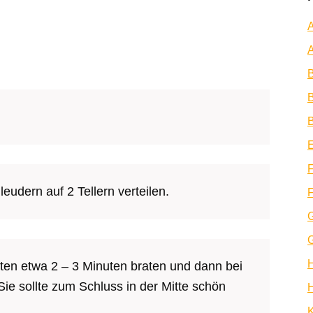
A
A
B
B
E
F
udern auf 2 Tellern verteilen.
F
ten etwa 2 – 3 Minuten braten und dann bei
ie sollte zum Schluss in der Mitte schön
H
K