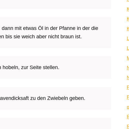
K
dann mit etwas Öl in der Pfanne in der die
K
 bis sie weich aber nicht braun ist.
hobeln, zur Seite stellen.
N
N
P
P
gavendicksaft zu den Zwiebeln geben.
p
R