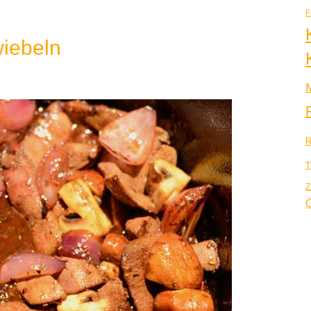
F
iebeln
R
T
Z
Ö