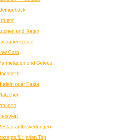
Kleingebäck
räuter
uchen und Torten
Lasagnerezepte
Low Carb
Marmeladen und Gelees
achtisch
udeln oder Pasta
lätzchen
ralinen
reiswert
Restaurantbewertungen
ezepte für jeden Tag