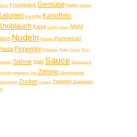
Gemüse
Frischkäse
Honig
Joghurt
leisch
Kalorien
Kartoffeln
Kartoffel
Knoblauch
Käse
Mehl
Lachs
Linsen
Nudeln
Parmesan
Milch
Paprika
Peperoni
Pasta
Petersilie
Reis
Pfeffer
Porree
Sauce
Sahne
Salz
Sojasauce
otwein
Zitrone
hymian
Zitronenabrieb
Weisswein
Zimt
Zucker
Zwiebel
Zwiebeln
ubereitung
Zutaten
l