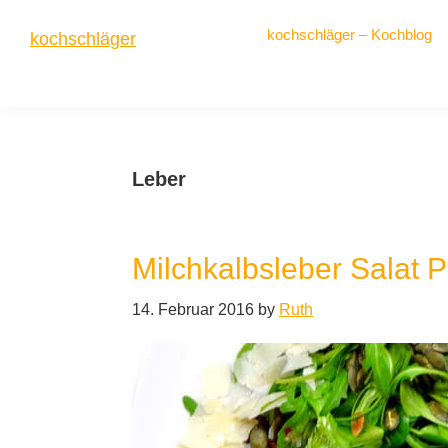
Zur
Zum
Zur
kochschläger – Kochblog
kochschläger
Hauptnavigation
Inhalt
Seitenspalte
springen
springen
springen
frisch
gekocht
Leber
Milchkalbsleber Salat
14. Februar 2016
by
Ruth