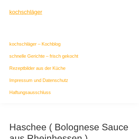
Zur
Zum
Zur
kochschläger
Hauptnavigation
Inhalt
Seitenspalte
springen
springen
springen
frisch
gekocht
kochschläger – Kochblog
schnelle Gerichte – frisch gekocht
Rezeptbilder aus der Küche
Impressum und Datenschutz
Haftungsausschluss
Haschee ( Bolognese Sauce
aus Rheinhessen )