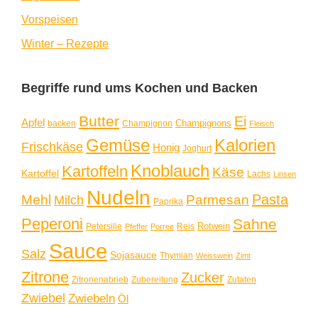
Vorspeisen
Winter – Rezepte
Begriffe rund ums Kochen und Backen
Butter
Ei
Apfel
Champignons
backen
Champignon
Fleisch
Gemüse
Kalorien
Frischkäse
Honig
Joghurt
Knoblauch
Kartoffeln
Käse
Kartoffel
Lachs
Linsen
Nudeln
Pasta
Mehl
Parmesan
Milch
Paprika
Peperoni
Sahne
Rotwein
Petersilie
Reis
Pfeffer
Porree
Sauce
Salz
Sojasauce
Thymian
Weisswein
Zimt
Zitrone
Zucker
Zitronenabrieb
Zubereitung
Zutaten
Zwiebel
Zwiebeln
Öl