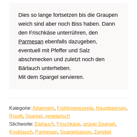
Dies so lange fortsetzen bis die Graupen
weich sind aber noch Biss haben. Dann
den Frischkäse unterrühren, den
Parmesan
ebenfalls dazugeben,
eventuell mit Pfeffer und Salz
abschmecken und zuletzt noch den
Bärlauch unterheben.
Mit dem Spargel servieren.
Kategorie:
Allgemein
,
Frühlingsrezepte
,
Hauptspeisen
,
Risotti
,
Spargel
,
vegetarisch
Stichworte:
Bärlauch
,
Frischkäse
,
grüner Spargel
,
Knoblauch
,
Parmesan
,
Spargelsaison
,
Zwiebel