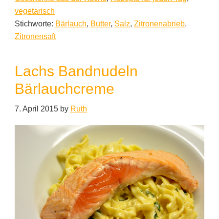
vegetarisch
Stichworte:
Bärlauch
,
Butter
,
Salz
,
Zitronenabrieb
,
Zitronensaft
Lachs Bandnudeln
Bärlauchcreme
7. April 2015
by
Ruth