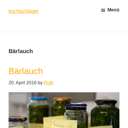
Zum
Zur
Menü
kochschläger
Inhalt
Seitenspalte
springen
springen
frisch
gekocht
Bärlauch
Bärlauch
20. April 2016
by
Ruth