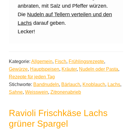
anbraten, mit Salz und Pfeffer würzen.
Die
Nudeln auf Tellern verteilen und den
Lachs
darauf geben.
Lecker!
Kategorie:
Allgemein
,
Fisch
,
Frühlingsrezepte
,
Gewürze
,
Hauptspeisen
,
Kräuter
,
Nudeln oder Pasta
,
Rezepte für jeden Tag
Stichworte:
Bandnudeln
,
Bärlauch
,
Knoblauch
,
Lachs
,
Sahne
,
Weisswein
,
Zitronenabrieb
Ravioli Frischkäse Lachs
grüner Spargel