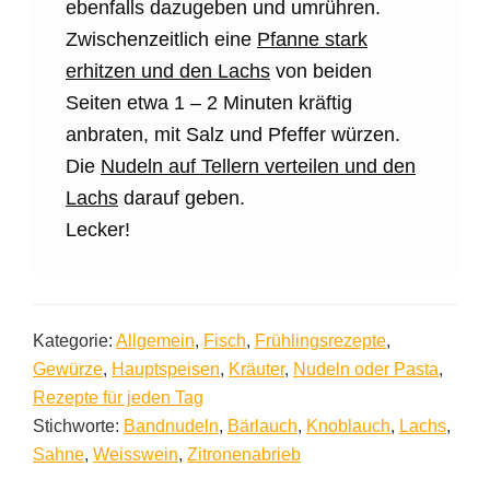
ebenfalls dazugeben und umrühren.
Zwischenzeitlich eine
Pfanne stark
erhitzen und den Lachs
von beiden
Seiten etwa 1 – 2 Minuten kräftig
anbraten, mit Salz und Pfeffer würzen.
Die
Nudeln auf Tellern verteilen und den
Lachs
darauf geben.
Lecker!
Kategorie:
Allgemein
,
Fisch
,
Frühlingsrezepte
,
Gewürze
,
Hauptspeisen
,
Kräuter
,
Nudeln oder Pasta
,
Rezepte für jeden Tag
Stichworte:
Bandnudeln
,
Bärlauch
,
Knoblauch
,
Lachs
,
Sahne
,
Weisswein
,
Zitronenabrieb