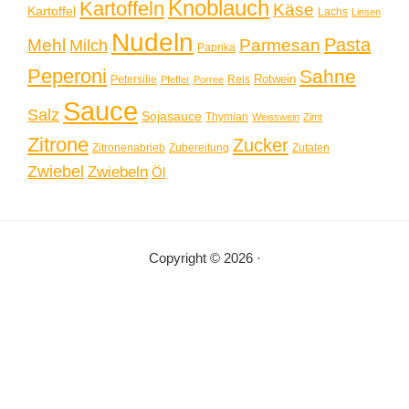
Knoblauch
Kartoffeln
Käse
Kartoffel
Lachs
Linsen
Nudeln
Pasta
Mehl
Parmesan
Milch
Paprika
Peperoni
Sahne
Rotwein
Petersilie
Reis
Pfeffer
Porree
Sauce
Salz
Sojasauce
Thymian
Weisswein
Zimt
Zitrone
Zucker
Zitronenabrieb
Zubereitung
Zutaten
Zwiebel
Zwiebeln
Öl
Copyright © 2026 ·