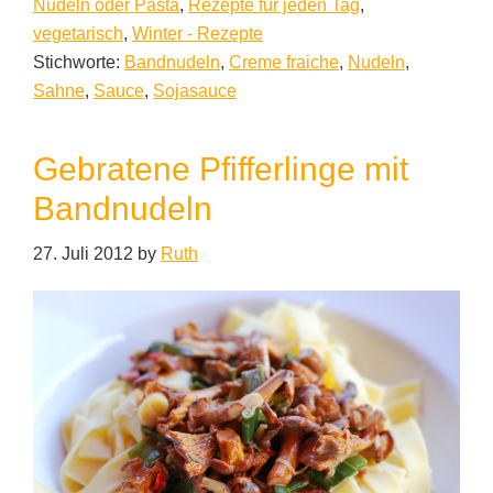
Nudeln oder Pasta
,
Rezepte für jeden Tag
,
vegetarisch
,
Winter - Rezepte
Stichworte:
Bandnudeln
,
Creme fraiche
,
Nudeln
,
Sahne
,
Sauce
,
Sojasauce
Gebratene Pfifferlinge mit
Bandnudeln
27. Juli 2012
by
Ruth