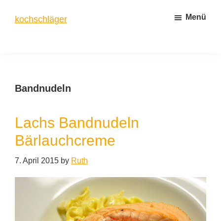
Zum
Zur
Menü
kochschläger
Inhalt
Seitenspalte
springen
springen
frisch
gekocht
Bandnudeln
Lachs Bandnudeln
Bärlauchcreme
7. April 2015
by
Ruth