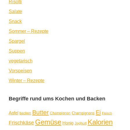
Risotti
Salate
Snack
Sommer – Rezepte
Spargel
Suppen
vegetarisch
Vorspeisen
Winter – Rezepte
Begriffe rund ums Kochen und Backen
Butter
Ei
Apfel
Champignons
backen
Champignon
Fleisch
Gemüse
Kalorien
Frischkäse
Honig
Joghurt