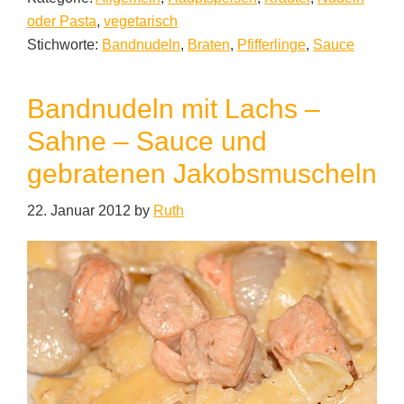
oder Pasta
,
vegetarisch
Stichworte:
Bandnudeln
,
Braten
,
Pfifferlinge
,
Sauce
Bandnudeln mit Lachs –
Sahne – Sauce und
gebratenen Jakobsmuscheln
22. Januar 2012
by
Ruth