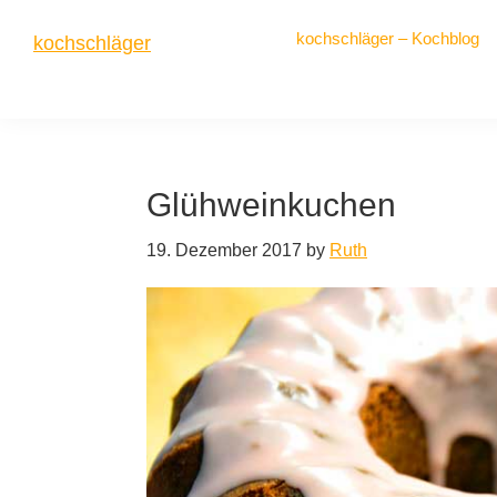
Zur
Zum
Zur
kochschläger – Kochblog
kochschläger
Hauptnavigation
Inhalt
Seitenspalte
springen
springen
springen
frisch
gekocht
Glühweinkuchen
19. Dezember 2017
by
Ruth