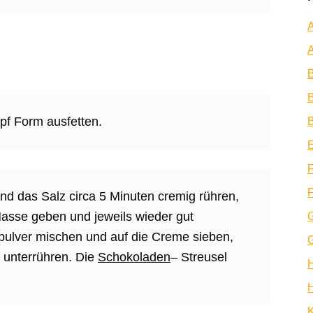
A
A
B
pf Form ausfetten.
B
E
F
F
 und das Salz circa 5 Minuten cremig rühren,
Masse geben und jeweils wieder gut
pulver mischen und auf die Creme sieben,
 unterrühren. Die
Schokoladen
– Streusel
H
K