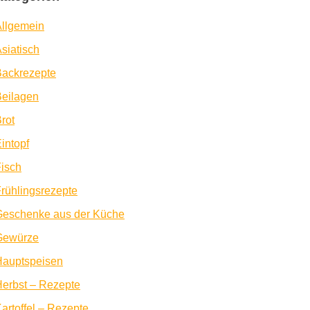
llgemein
siatisch
Backrezepte
eilagen
rot
intopf
isch
rühlingsrezepte
Geschenke aus der Küche
Gewürze
Hauptspeisen
erbst – Rezepte
artoffel – Rezepte