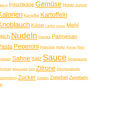
Gemüse
Frischkäse
Honig
Joghurt
leisch
Kalorien
Kartoffeln
Kartoffel
Knoblauch
Käse
Mehl
Lachs
Linsen
Nudeln
Parmesan
Milch
Paprika
Peperoni
Pasta
Petersilie
Reis
Pfeffer
Porree
Sauce
Sahne
Salz
Sojasauce
otwein
Zitrone
hymian
Zitronenabrieb
Weisswein
Zimt
Zucker
Zwiebel
Zwiebeln
ubereitung
Zutaten
l