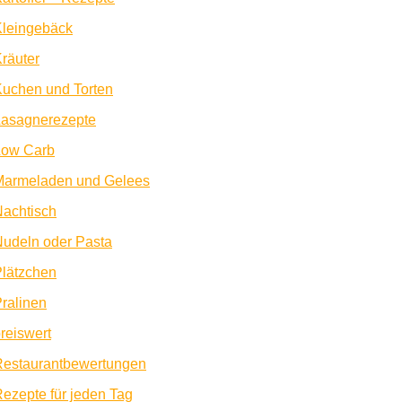
Kleingebäck
räuter
uchen und Torten
Lasagnerezepte
Low Carb
Marmeladen und Gelees
achtisch
udeln oder Pasta
lätzchen
ralinen
reiswert
Restaurantbewertungen
ezepte für jeden Tag