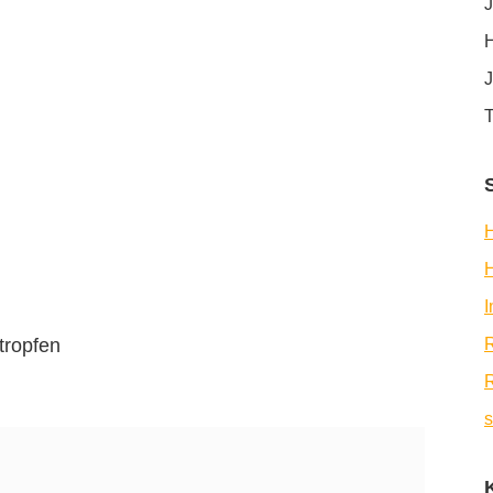
J
H
J
T
H
tropfen
R
R
s