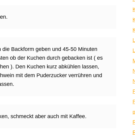
en.
K
K
n die Backform geben und 45-50 Minuten
ten ob der Kuchen durch gebacken ist ( es
chen ). Den Kuchen kurz abkühlen lassen,
N
ühwein mit dem Puderzucker verrühren und
N
assen.
P
P
p
ken, schmeckt aber auch mit Kaffee.
R