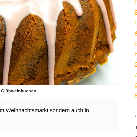
P
F
R
A
B
Z
 Glühweinkuchen
R
em Weihnachtsmarkt sondern auch in
J