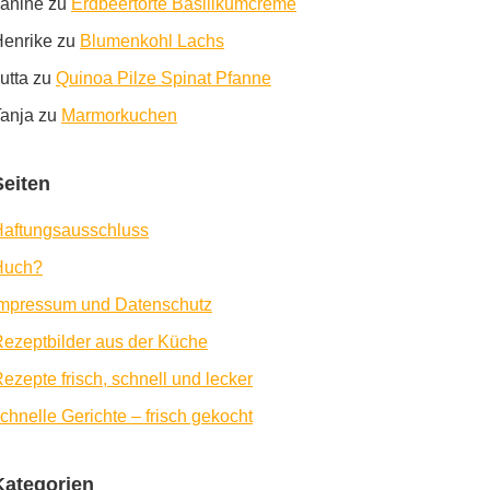
anine
zu
Erdbeertorte Basilikumcreme
enrike
zu
Blumenkohl Lachs
utta
zu
Quinoa Pilze Spinat Pfanne
anja
zu
Marmorkuchen
Seiten
aftungsausschluss
Huch?
Impressum und Datenschutz
ezeptbilder aus der Küche
ezepte frisch, schnell und lecker
chnelle Gerichte – frisch gekocht
Kategorien