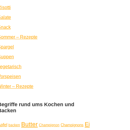
isotti
alate
Snack
Sommer – Rezepte
pargel
Suppen
egetarisch
orspeisen
inter – Rezepte
Begriffe rund ums Kochen und
Backen
Butter
Ei
pfel
Champignons
backen
Champignon