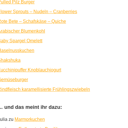
ulled Pilz Burger
lower Sprouts – Nudeln – Cranberries
ote Bete – Schafskäse – Quiche
rabischer Blumenkohl
aby Spargel Omelett
Haselnusskuchen
Shakshuka
ucchinipuffer Knoblauchjogurt
Gemüseburger
indfleisch karamellisierte Frühlingszwiebeln
… und das meint ihr dazu:
ulia
zu
Marmorkuchen