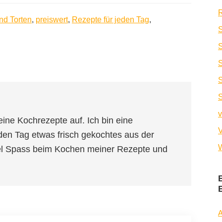
R
nd Torten
,
preiswert
,
Rezepte für jeden Tag
,
S
S
v
eine Kochrezepte auf. Ich bin eine
V
den Tag etwas frisch gekochtes aus der
W
iel Spass beim Kochen meiner Rezepte und
A