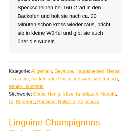
Speckscheiben bei 160 Grad in den
Backofen und holt sie nach ca. 20
Minuten schön kross wieder raus, bricht
sie in kleine Würfel und gibt sie auch
über die Nudeln.
Kategorie:
Allgemein
,
Gewürze
,
Hauptspeisen
,
Herbst
- Rezepte
,
Nudeln oder Pasta
,
preiswert
,
vegetarisch
,
Winter - Rezepte
Stichworte:
Chips
,
Honig
,
Käse
,
Knoblauch
,
Nudeln
,
Öl
,
Peperoni
,
Portwein
,
Rotwein
,
Sojasauce
Linguine Champignons