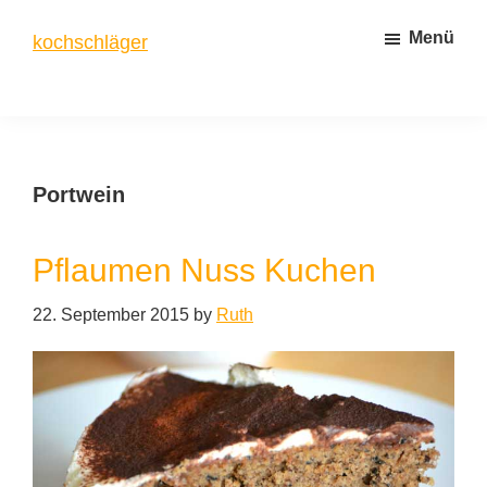
Zum
Zur
Menü
kochschläger
Inhalt
Seitenspalte
springen
springen
frisch
gekocht
Portwein
Pflaumen Nuss Kuchen
22. September 2015
by
Ruth