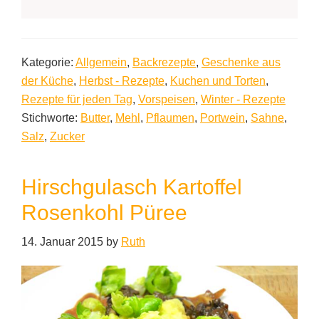
Kategorie:
Allgemein
,
Backrezepte
,
Geschenke aus
der Küche
,
Herbst - Rezepte
,
Kuchen und Torten
,
Rezepte für jeden Tag
,
Vorspeisen
,
Winter - Rezepte
Stichworte:
Butter
,
Mehl
,
Pflaumen
,
Portwein
,
Sahne
,
Salz
,
Zucker
Hirschgulasch Kartoffel
Rosenkohl Püree
14. Januar 2015
by
Ruth