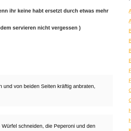
wenn ihr keine habt ersetzt durch etwas mehr
A
A
 dem servieren nicht vergessen )
B
B
E
F
F
 und von beiden Seiten kräftig anbraten,
H
 Würfel schneiden, die Peperoni und den
K