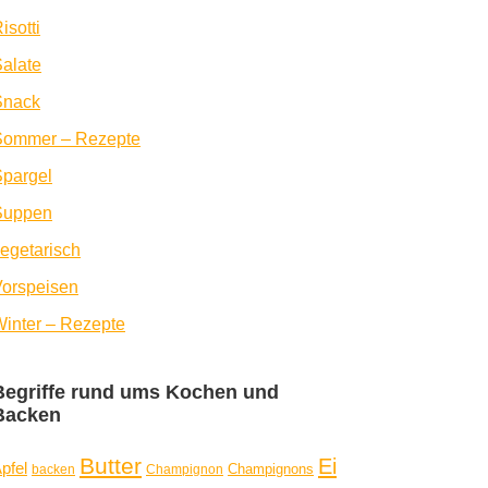
isotti
alate
Snack
Sommer – Rezepte
pargel
Suppen
egetarisch
orspeisen
inter – Rezepte
Begriffe rund ums Kochen und
Backen
Butter
Ei
pfel
Champignons
backen
Champignon