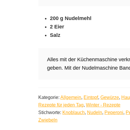
200 g Nudelmehl
2 Eier
Salz
Alles mit der Küchenmaschine verkn
geben. Mit der Nudelmaschine Ban
Kategorie:
Allgemein
,
Eintopf
,
Gewürze
,
Hau
Rezepte für jeden Tag
,
Winter - Rezepte
Stichworte:
Knoblauch
,
Nudeln
,
Peperoni
,
Pe
Zwiebeln