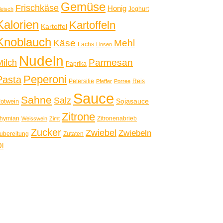
Gemüse
Frischkäse
Honig
Joghurt
leisch
Kalorien
Kartoffeln
Kartoffel
Knoblauch
Käse
Mehl
Lachs
Linsen
Nudeln
Parmesan
Milch
Paprika
Peperoni
Pasta
Petersilie
Reis
Pfeffer
Porree
Sauce
Sahne
Salz
Sojasauce
otwein
Zitrone
hymian
Zitronenabrieb
Weisswein
Zimt
Zucker
Zwiebel
Zwiebeln
ubereitung
Zutaten
l