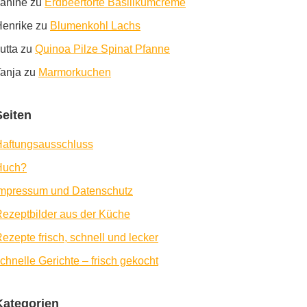
anine
zu
Erdbeertorte Basilikumcreme
enrike
zu
Blumenkohl Lachs
utta
zu
Quinoa Pilze Spinat Pfanne
anja
zu
Marmorkuchen
Seiten
aftungsausschluss
Huch?
Impressum und Datenschutz
ezeptbilder aus der Küche
ezepte frisch, schnell und lecker
chnelle Gerichte – frisch gekocht
Kategorien