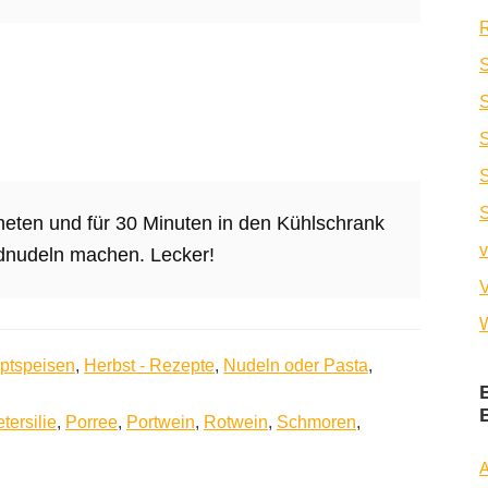
R
S
S
eten und für 30 Minuten in den Kühlschrank
v
dnudeln machen. Lecker!
V
W
ptspeisen
,
Herbst - Rezepte
,
Nudeln oder Pasta
,
tersilie
,
Porree
,
Portwein
,
Rotwein
,
Schmoren
,
A