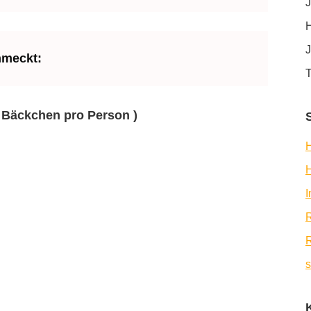
J
H
J
hmeckt:
T
e Bäckchen pro Person )
H
R
R
s