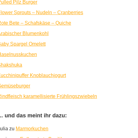
ulled Pilz Burger
lower Sprouts – Nudeln – Cranberries
ote Bete – Schafskäse – Quiche
rabischer Blumenkohl
aby Spargel Omelett
Haselnusskuchen
Shakshuka
ucchinipuffer Knoblauchjogurt
Gemüseburger
indfleisch karamellisierte Frühlingszwiebeln
… und das meint ihr dazu:
ulia
zu
Marmorkuchen