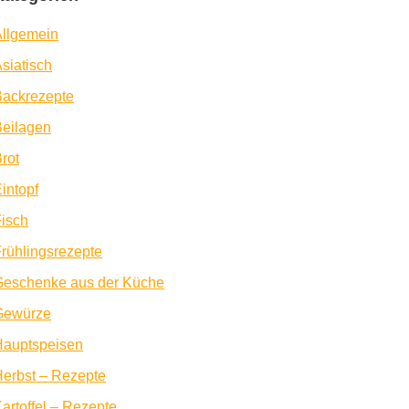
llgemein
siatisch
Backrezepte
eilagen
rot
intopf
isch
rühlingsrezepte
Geschenke aus der Küche
Gewürze
Hauptspeisen
erbst – Rezepte
artoffel – Rezepte