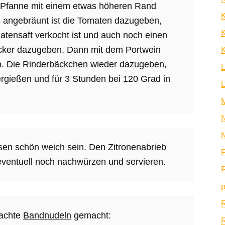
r Pfanne mit einem etwas höheren Rand
angebräunt ist die Tomaten dazugeben,
K
atensaft verkocht ist und auch noch einen
cker dazugeben. Dann mit dem Portwein
K
n. Die Rinderbäckchen wieder dazugeben,
rgießen und für 3 Stunden bei 120 Grad in
N
N
sen schön weich sein. Den Zitronenabrieb
P
 eventuell noch nachwürzen und servieren.
P
p
machte
Bandnudeln
gemacht:
R