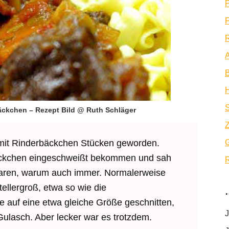
P
F
R
A
B
ckchen – Rezept Bild @ Ruth Schläger
Z
t mit Rinderbäckchen Stücken geworden.
äckchen eingeschweißt bekommen und sah
R
 waren, warum auch immer. Normalerweise
ellergroß, etwa so wie die
lle auf eine etwa gleiche Größe geschnitten,
J
Gulasch. Aber lecker war es trotzdem.