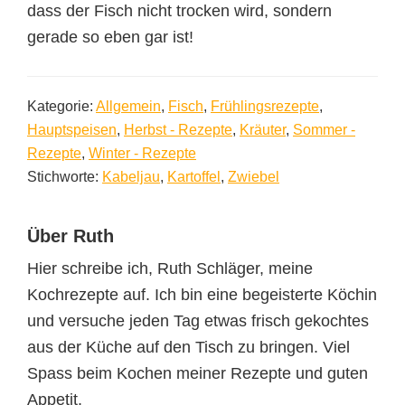
dass der Fisch nicht trocken wird, sondern
gerade so eben gar ist!
Kategorie:
Allgemein
,
Fisch
,
Frühlingsrezepte
,
Hauptspeisen
,
Herbst - Rezepte
,
Kräuter
,
Sommer -
Rezepte
,
Winter - Rezepte
Stichworte:
Kabeljau
,
Kartoffel
,
Zwiebel
Über
Ruth
Hier schreibe ich, Ruth Schläger, meine
Kochrezepte auf. Ich bin eine begeisterte Köchin
und versuche jeden Tag etwas frisch gekochtes
aus der Küche auf den Tisch zu bringen. Viel
Spass beim Kochen meiner Rezepte und guten
Appetit.