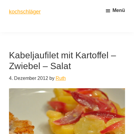
Zum
Zur
Menü
kochschläger
Inhalt
Seitenspalte
springen
springen
frisch
gekocht
Kabeljaufilet mit Kartoffel –
Zwiebel – Salat
4. Dezember 2012
by
Ruth