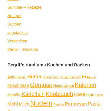
Sommer – Rezepte
Spargel
Suppen
vegetarisch
Vorspeisen
Winter – Rezepte
Begriffe rund ums Kochen und Backen
Butter
Ei
Apfel
Champignons
backen
Champignon
Fleisch
Gemüse
Kalorien
Frischkäse
Honig
Joghurt
Knoblauch
Kartoffeln
Käse
Kartoffel
Lachs
Linsen
Nudeln
Pasta
Mehl
Parmesan
Milch
Paprika