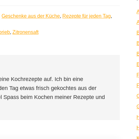
A
,
Geschenke aus der Küche
,
Rezepte für jeden Tag
,
A
brieb
,
Zitronensaft
B
B
E
F
eine Kochrezepte auf. Ich bin eine
F
den Tag etwas frisch gekochtes aus der
iel Spass beim Kochen meiner Rezepte und
H
K