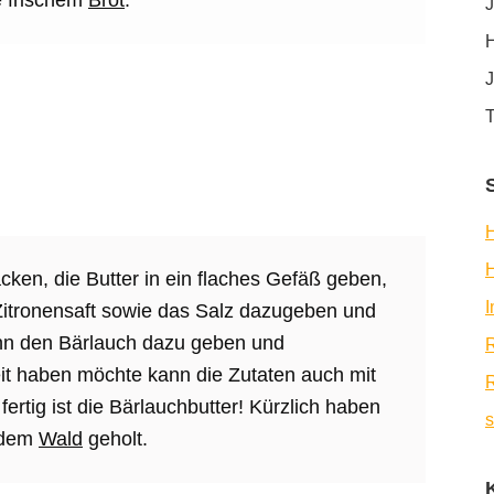
e frischem
Brot
.
J
H
J
T
H
ken, die Butter in ein flaches Gefäß geben,
 Zitronensaft sowie das Salz dazugeben und
ann den Bärlauch dazu geben und
R
eit haben möchte kann die Zutaten auch mit
R
ertig ist die Bärlauchbutter! Kürzlich haben
s
s dem
Wald
geholt.