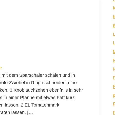
K
K
N
e
N
a mit dem Sparschäler schälen und in
P
rote Zwiebel in Ringe schneiden, eine
P
cken, 3 Knoblauchzehen ebenfalls in sehr
p
 in einer Pfanne mit etwas Fett kurz
den lassen. 2 EL Tomatenmark
raten lassen. […]
R