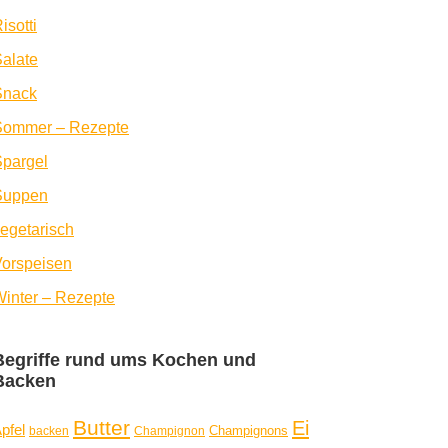
isotti
alate
Snack
Sommer – Rezepte
pargel
Suppen
egetarisch
orspeisen
inter – Rezepte
Begriffe rund ums Kochen und
Backen
Butter
Ei
pfel
Champignons
backen
Champignon