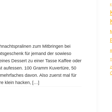
F
hnachtspralinen zum Mitbringen bei
R
htsgeschenk für jemand der sowieso
T
leines Dessert zu einer Tasse Kaffee oder
st aufessen. 100 Gramm Kuvertüre, 50
Z
Ö
mehrfaches davon. Also zuerst mal für
re klein hacken, […]