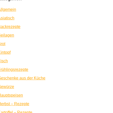
llgemein
siatisch
Backrezepte
eilagen
rot
intopf
isch
rühlingsrezepte
Geschenke aus der Küche
Gewürze
Hauptspeisen
erbst – Rezepte
artoffel – Rezepte