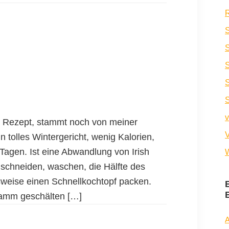
R
S
S
v
s Rezept, stammt noch von meiner
V
n tolles Wintergericht, wenig Kalorien,
Tagen. Ist eine Abwandlung von Irish
W
nschneiden, waschen, die Hälfte des
weise einen Schnellkochtopf packen.
ramm geschälten […]
A