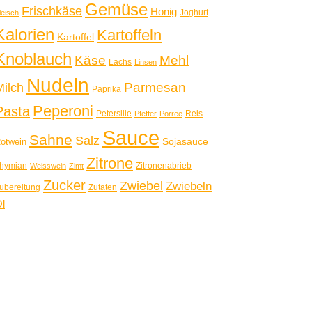
Gemüse
Frischkäse
Honig
Joghurt
leisch
Kalorien
Kartoffeln
Kartoffel
Knoblauch
Käse
Mehl
Lachs
Linsen
Nudeln
Parmesan
Milch
Paprika
Peperoni
Pasta
Petersilie
Reis
Pfeffer
Porree
Sauce
Sahne
Salz
Sojasauce
otwein
Zitrone
hymian
Zitronenabrieb
Weisswein
Zimt
Zucker
Zwiebel
Zwiebeln
ubereitung
Zutaten
l