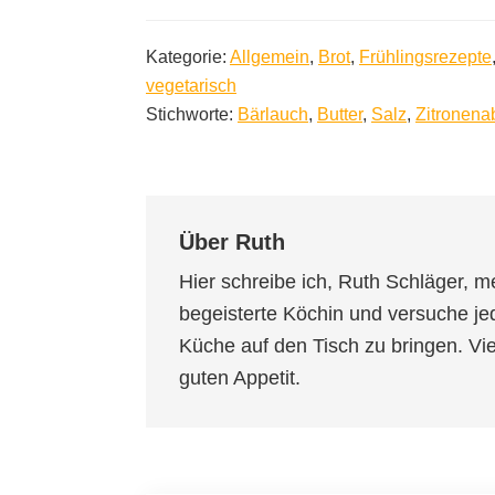
Kategorie:
Allgemein
,
Brot
,
Frühlingsrezepte
vegetarisch
Stichworte:
Bärlauch
,
Butter
,
Salz
,
Zitronena
Über
Ruth
Hier schreibe ich, Ruth Schläger, m
begeisterte Köchin und versuche je
Küche auf den Tisch zu bringen. V
guten Appetit.