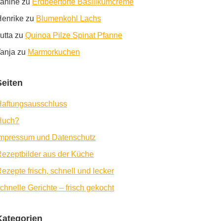
anine
zu
Erdbeertorte Basilikumcreme
enrike
zu
Blumenkohl Lachs
utta
zu
Quinoa Pilze Spinat Pfanne
anja
zu
Marmorkuchen
Seiten
aftungsausschluss
Huch?
Impressum und Datenschutz
ezeptbilder aus der Küche
ezepte frisch, schnell und lecker
chnelle Gerichte – frisch gekocht
Kategorien