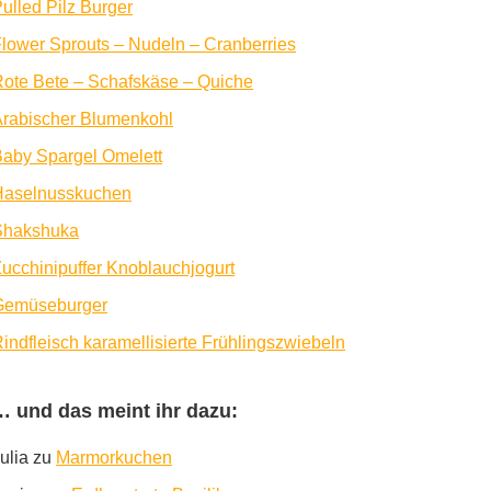
ulled Pilz Burger
lower Sprouts – Nudeln – Cranberries
ote Bete – Schafskäse – Quiche
rabischer Blumenkohl
aby Spargel Omelett
Haselnusskuchen
Shakshuka
ucchinipuffer Knoblauchjogurt
Gemüseburger
indfleisch karamellisierte Frühlingszwiebeln
… und das meint ihr dazu:
ulia
zu
Marmorkuchen