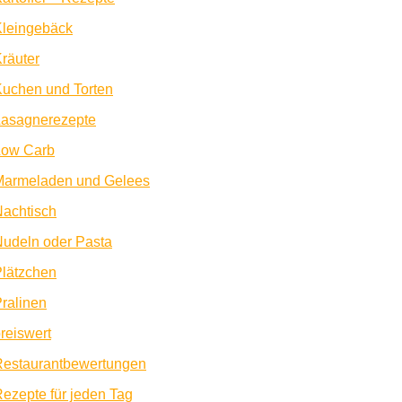
Kleingebäck
räuter
uchen und Torten
Lasagnerezepte
Low Carb
Marmeladen und Gelees
achtisch
udeln oder Pasta
lätzchen
ralinen
reiswert
Restaurantbewertungen
ezepte für jeden Tag