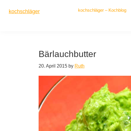
Zur
Zum
Zur
kochschläger – Kochblog
kochschläger
Hauptnavigation
Inhalt
Seitenspalte
springen
springen
springen
frisch
gekocht
Bärlauchbutter
20. April 2015
by
Ruth