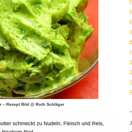
P
F
R
A
B
Z
R
r – Rezept Bild @ Ruth Schläger
butter schmeckt zu Nudeln, Fleisch und Reis,
J