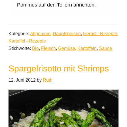
Pommes auf den Tellern anrichten.
Kategorie:
Allgemein
,
Hauptspeisen
,
Herbst - Rezepte
,
Kartoffel - Rezepte
Stichworte:
Bio
,
Fleisch
,
Gemüse
,
Kartoffeln
,
Sauce
Spargelrisotto mit Shrimps
12. Juni 2012
by
Ruth