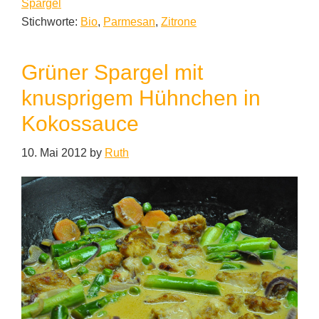
Spargel
Stichworte:
Bio
,
Parmesan
,
Zitrone
Grüner Spargel mit
knusprigem Hühnchen in
Kokossauce
10. Mai 2012
by
Ruth