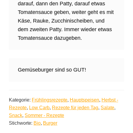
darauf, dann den Patty, darauf etwas
Tomatensauce geben, weiter geht es mit
Käse, Rauke, Zucchinischeiben, und
dem zweiten Patty. Immer wieder etwas
Tomatensauce dazugeben.
Gemüseburger sind so GUT!
Kategorie:
Frühlingsrezepte
,
Hauptspeisen
,
Herbst -
Rezepte
,
Low Carb
,
Rezepte für jeden Tag
,
Salate
,
Snack
,
Sommer - Rezepte
Stichworte:
Bio
,
Burger