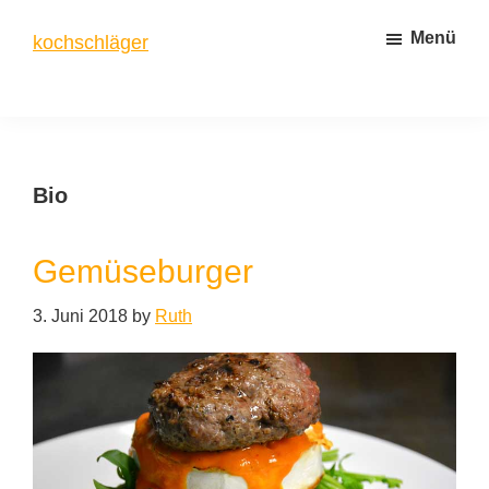
Zum
Zur
Menü
kochschläger
Inhalt
Seitenspalte
springen
springen
frisch
gekocht
Bio
Gemüseburger
3. Juni 2018
by
Ruth