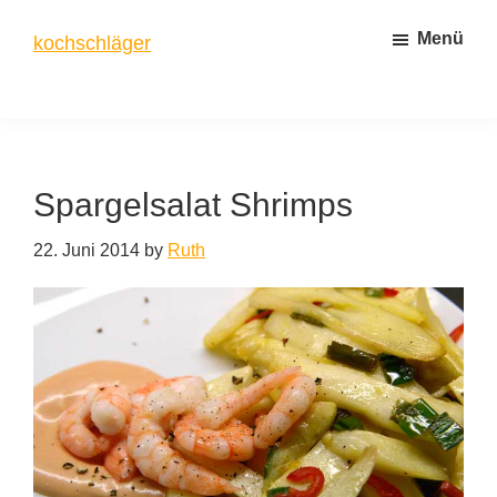
Zum
Zur
Menü
kochschläger
Inhalt
Seitenspalte
springen
springen
frisch
gekocht
Spargelsalat Shrimps
22. Juni 2014
by
Ruth