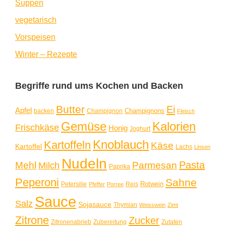
Suppen
vegetarisch
Vorspeisen
Winter – Rezepte
Begriffe rund ums Kochen und Backen
Butter
Ei
Apfel
Champignons
backen
Champignon
Fleisch
Gemüse
Kalorien
Frischkäse
Honig
Joghurt
Knoblauch
Kartoffeln
Käse
Kartoffel
Lachs
Linsen
Nudeln
Pasta
Mehl
Parmesan
Milch
Paprika
Peperoni
Sahne
Rotwein
Petersilie
Reis
Pfeffer
Porree
Sauce
Salz
Sojasauce
Thymian
Weisswein
Zimt
Zitrone
Zucker
Zitronenabrieb
Zubereitung
Zutaten