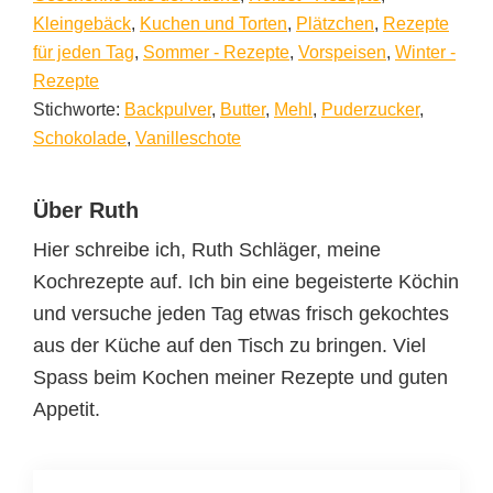
Kleingebäck
,
Kuchen und Torten
,
Plätzchen
,
Rezepte
für jeden Tag
,
Sommer - Rezepte
,
Vorspeisen
,
Winter -
Rezepte
Stichworte:
Backpulver
,
Butter
,
Mehl
,
Puderzucker
,
Schokolade
,
Vanilleschote
Über
Ruth
Hier schreibe ich, Ruth Schläger, meine
Kochrezepte auf. Ich bin eine begeisterte Köchin
und versuche jeden Tag etwas frisch gekochtes
aus der Küche auf den Tisch zu bringen. Viel
Spass beim Kochen meiner Rezepte und guten
Appetit.