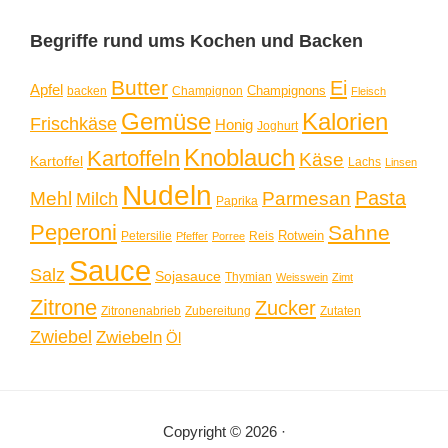
Begriffe rund ums Kochen und Backen
Butter
Ei
Apfel
Champignons
backen
Champignon
Fleisch
Gemüse
Kalorien
Frischkäse
Honig
Joghurt
Knoblauch
Kartoffeln
Käse
Kartoffel
Lachs
Linsen
Nudeln
Pasta
Mehl
Parmesan
Milch
Paprika
Peperoni
Sahne
Rotwein
Petersilie
Reis
Pfeffer
Porree
Sauce
Salz
Sojasauce
Thymian
Weisswein
Zimt
Zitrone
Zucker
Zitronenabrieb
Zubereitung
Zutaten
Zwiebel
Zwiebeln
Öl
Copyright © 2026 ·