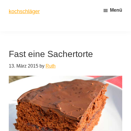
Zum
Zur
Menü
kochschläger
Inhalt
Seitenspalte
springen
springen
frisch
gekocht
Fast eine Sachertorte
13. März 2015
by
Ruth