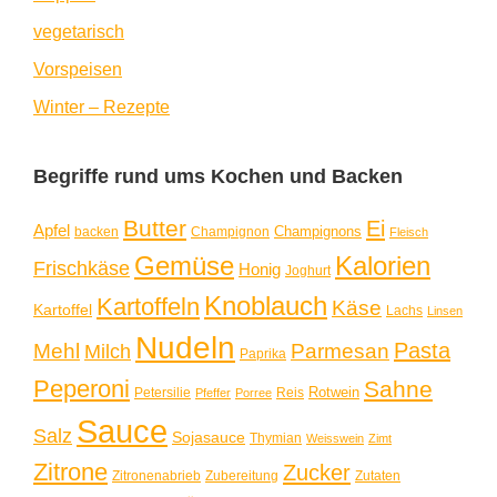
vegetarisch
Vorspeisen
Winter – Rezepte
Begriffe rund ums Kochen und Backen
Butter
Ei
Apfel
Champignons
backen
Champignon
Fleisch
Gemüse
Kalorien
Frischkäse
Honig
Joghurt
Knoblauch
Kartoffeln
Käse
Kartoffel
Lachs
Linsen
Nudeln
Pasta
Mehl
Parmesan
Milch
Paprika
Peperoni
Sahne
Rotwein
Petersilie
Reis
Pfeffer
Porree
Sauce
Salz
Sojasauce
Thymian
Weisswein
Zimt
Zitrone
Zucker
Zitronenabrieb
Zubereitung
Zutaten