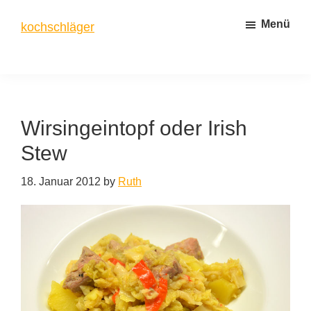
Zum
Zur
Menü
kochschläger
Inhalt
Seitenspalte
springen
springen
frisch
gekocht
Wirsingeintopf oder Irish
Stew
18. Januar 2012
by
Ruth