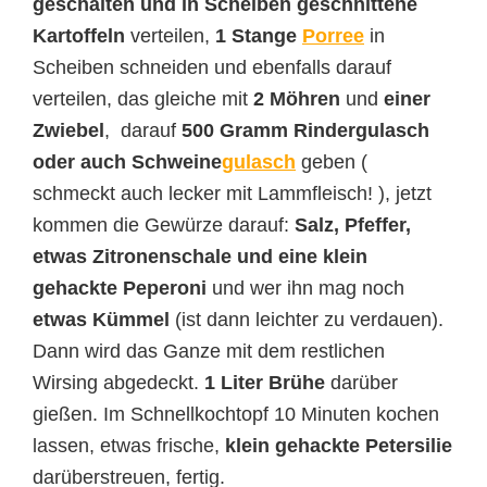
geschälten und in Scheiben geschnittene
Kartoffeln
verteilen,
1 Stange
Porree
in
Scheiben schneiden und ebenfalls darauf
verteilen, das gleiche mit
2 Möhren
und
einer
Zwiebel
, darauf
500 Gramm Rindergulasch
oder auch Schweine
gulasch
geben (
schmeckt auch lecker mit Lammfleisch! ), jetzt
kommen die Gewürze darauf:
Salz, Pfeffer,
etwas Zitronenschale und eine klein
gehackte Peperoni
und wer ihn mag noch
etwas Kümmel
(ist dann leichter zu verdauen).
Dann wird das Ganze mit dem restlichen
Wirsing abgedeckt.
1 Liter Brühe
darüber
gießen. Im Schnellkochtopf 10 Minuten kochen
lassen, etwas frische,
klein gehackte Petersilie
darüberstreuen, fertig.