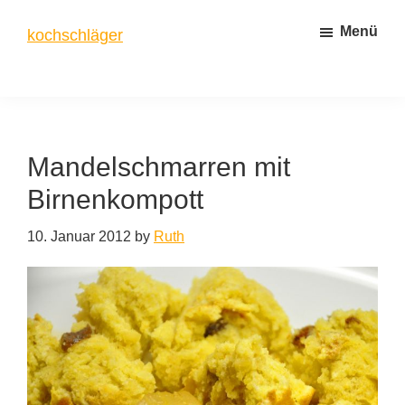
Zum
Zur
Menü
kochschläger
Inhalt
Seitenspalte
springen
springen
frisch
gekocht
Mandelschmarren mit
Birnenkompott
10. Januar 2012
by
Ruth