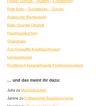
Flower Sprouts – Nudeln – Cranberries
Rote Bete – Schafskäse – Quiche
Arabischer Blumenkohl
Baby Spargel Omelett
Haselnusskuchen
Shakshuka
Zucchinipuffer Knoblauchjogurt
Gemüseburger
Rindfleisch karamellisierte Frühlingszwiebeln
… und das meint ihr dazu:
Julia
zu
Marmorkuchen
Janine
zu
Erdbeertorte Basilikumcreme