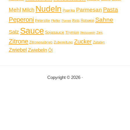
Nudeln
Pasta
Mehl
Parmesan
Milch
Paprika
Peperoni
Sahne
Rotwein
Petersilie
Reis
Pfeffer
Porree
Sauce
Salz
Sojasauce
Thymian
Weisswein
Zimt
Zitrone
Zucker
Zitronenabrieb
Zubereitung
Zutaten
Zwiebel
Zwiebeln
Öl
Copyright © 2026 ·