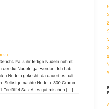
R
S
S
ernen
v
ericht. Falls ihr fertige Nudeln nehmt
V
in der die Nudeln gar werden. Ich hab
W
ten Nudeln gekocht, da dauert es halt
nen: Selbstgemachte Nudeln: 300 Gramm
1 Teelöffel Salz Alles gut mischen […]
A