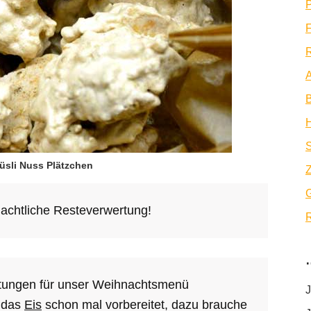
P
F
R
A
B
üsli Nuss Plätzchen
Z
achtliche Resteverwertung!
R
eitungen für unser Weihnachtsmenü
J
h das
Eis
schon mal vorbereitet, dazu brauche