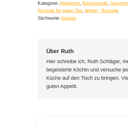
Kategorie:
Allgemein
,
Backrezepte
,
Geschen
Rezepte für jeden Tag
,
Winter - Rezepte
Stichworte:
backen
Über
Ruth
Hier schreibe ich, Ruth Schläger, m
begeisterte Köchin und versuche je
Küche auf den Tisch zu bringen. V
guten Appetit.