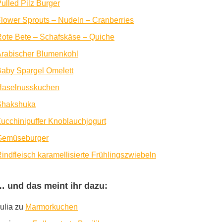
ulled Pilz Burger
lower Sprouts – Nudeln – Cranberries
ote Bete – Schafskäse – Quiche
rabischer Blumenkohl
aby Spargel Omelett
Haselnusskuchen
Shakshuka
ucchinipuffer Knoblauchjogurt
Gemüseburger
indfleisch karamellisierte Frühlingszwiebeln
… und das meint ihr dazu:
ulia
zu
Marmorkuchen