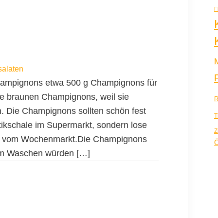
F
salaten
hampignons etwa 500 g Champignons für
ie braunen Champignons, weil sie
R
 Die Champignons sollten schön fest
T
stikschale im Supermarkt, sondern lose
Z
r vom Wochenmarkt.Die Champignons
Ö
im Waschen würden […]