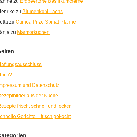
anine
zu
Erdbeertorte Basilikumcreme
enrike
zu
Blumenkohl Lachs
utta
zu
Quinoa Pilze Spinat Pfanne
anja
zu
Marmorkuchen
Seiten
aftungsausschluss
Huch?
Impressum und Datenschutz
ezeptbilder aus der Küche
ezepte frisch, schnell und lecker
chnelle Gerichte – frisch gekocht
Kategorien