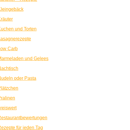
Kleingebäck
räuter
uchen und Torten
Lasagnerezepte
Low Carb
Marmeladen und Gelees
achtisch
udeln oder Pasta
lätzchen
ralinen
reiswert
Restaurantbewertungen
ezepte für jeden Tag