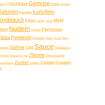
Gemüse
Frischkäse
Honig
Joghurt
leisch
Kalorien
Kartoffeln
Kartoffel
Knoblauch
Käse
Mehl
Lachs
Linsen
Nudeln
Parmesan
Milch
Paprika
Peperoni
Pasta
Petersilie
Reis
Pfeffer
Porree
Sauce
Sahne
Salz
Sojasauce
otwein
Zitrone
hymian
Zitronenabrieb
Weisswein
Zimt
Zucker
Zwiebel
Zwiebeln
ubereitung
Zutaten
l