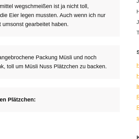
J
ittel wegschmeißen ist ja nicht toll,
H
ie Eier legen mussten. Auch wenn ich nur
J
ht umsonst gearbeitet haben.
T
 angebrochene Packung Müsli und noch
H
k, toll um Müsli Nuss Plätzchen zu backen.
R
ren Plätzchen:
R
s