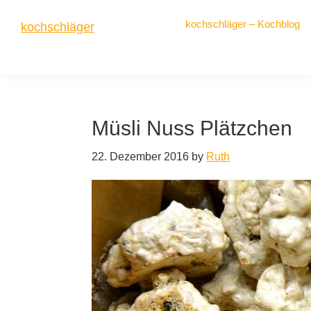
Zur
Zum
Zur
kochschläger – Kochblog
kochschläger
Hauptnavigation
Inhalt
Seitenspalte
springen
springen
springen
frisch
gekocht
Müsli Nuss Plätzchen
22. Dezember 2016
by
Ruth