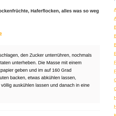
A
ockenfrüchte, Haferflocken, alles was so weg
A
e
B
B
E
 schlagen, den Zucker unterrühren, nochmals
Zutaten unterheben. Die Masse mit einem
F
ckpapier geben und im auf 160 Grad
F
uten backen, etwas abkühlen lassen,
völlig auskühlen lassen und danach in eine
H
K