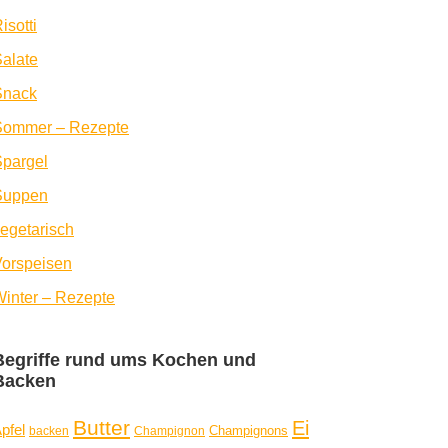
isotti
alate
Snack
Sommer – Rezepte
pargel
Suppen
egetarisch
orspeisen
inter – Rezepte
Begriffe rund ums Kochen und
Backen
Butter
Ei
pfel
Champignons
backen
Champignon