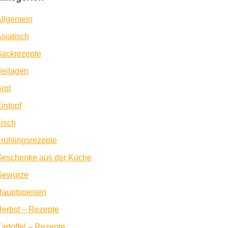
llgemein
siatisch
Backrezepte
eilagen
rot
intopf
isch
rühlingsrezepte
Geschenke aus der Küche
Gewürze
Hauptspeisen
erbst – Rezepte
artoffel – Rezepte