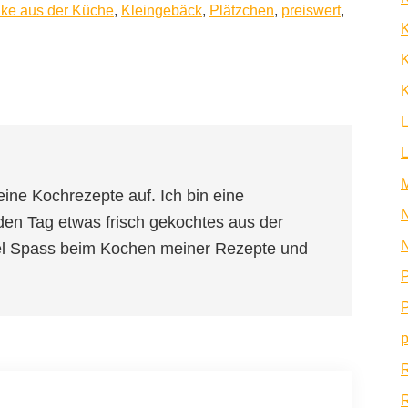
ke aus der Küche
,
Kleingebäck
,
Plätzchen
,
preiswert
,
K
K
eine Kochrezepte auf. Ich bin eine
N
den Tag etwas frisch gekochtes aus der
N
iel Spass beim Kochen meiner Rezepte und
P
P
p
R