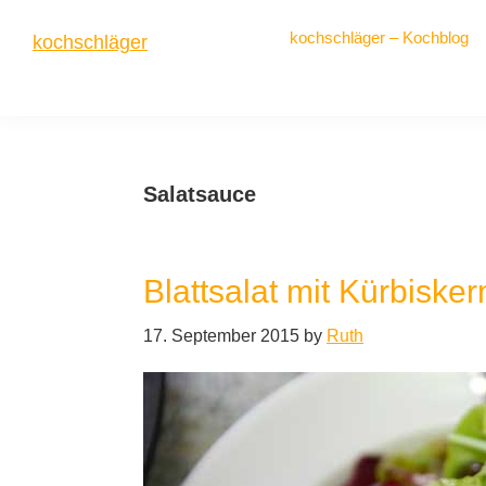
Zur
Zum
Zur
kochschläger – Kochblog
kochschläger
Hauptnavigation
Inhalt
Seitenspalte
springen
springen
springen
frisch
gekocht
Salatsauce
Blattsalat mit Kürbiske
17. September 2015
by
Ruth