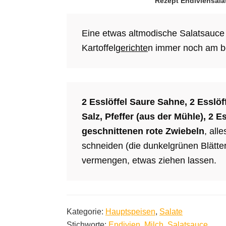
Rezept Endiviensala
Eine etwas altmodische Salatsauce
Kartoffel
gerichte
n immer noch am b
2 Esslöffel Saure Sahne, 2 Esslöf
Salz, Pfeffer (aus der Mühle), 2 Es
geschnittenen rote Zwiebeln
, all
schneiden (die dunkelgrünen Blätt
vermengen, etwas ziehen lassen.
Kategorie:
Hauptspeisen
,
Salate
Stichworte:
Endivien
,
Milch
,
Salatsauce