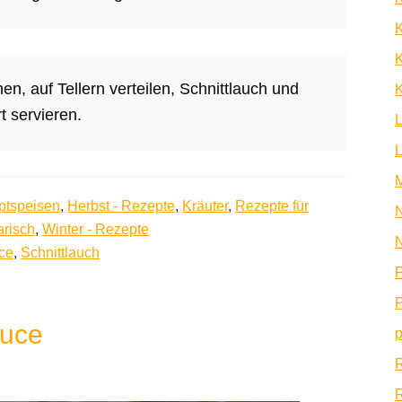
K
n, auf Tellern verteilen, Schnittlauch und
K
t servieren.
ptspeisen
,
Herbst - Rezepte
,
Kräuter
,
Rezepte für
N
arisch
,
Winter - Rezepte
N
ce
,
Schnittlauch
P
P
auce
p
R