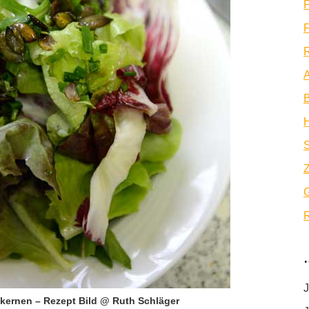
P
F
R
A
B
Z
R
J
skernen – Rezept Bild @ Ruth Schläger