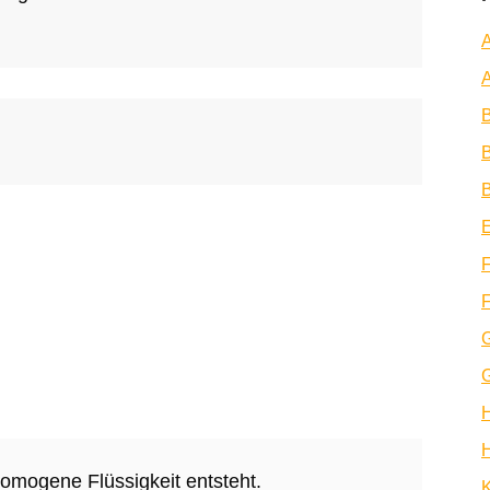
A
A
B
B
E
F
F
H
homogene Flüssigkeit entsteht.
K