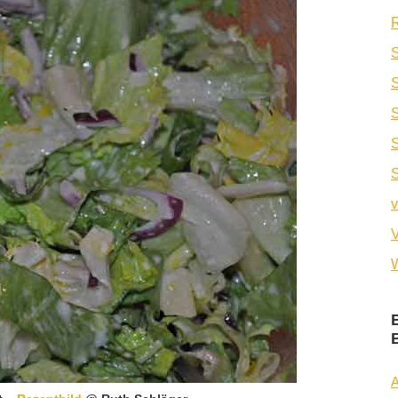
R
S
S
v
V
W
A