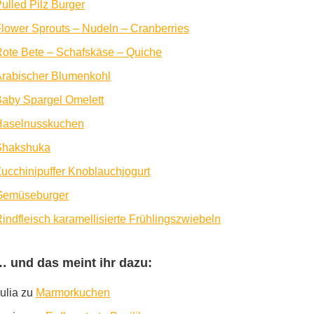
ulled Pilz Burger
lower Sprouts – Nudeln – Cranberries
ote Bete – Schafskäse – Quiche
rabischer Blumenkohl
aby Spargel Omelett
Haselnusskuchen
Shakshuka
ucchinipuffer Knoblauchjogurt
Gemüseburger
indfleisch karamellisierte Frühlingszwiebeln
… und das meint ihr dazu:
ulia
zu
Marmorkuchen