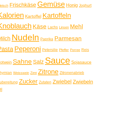
Gemüse
Frischkäse
Honig
Joghurt
leisch
Kalorien
Kartoffeln
Kartoffel
Knoblauch
Käse
Mehl
Lachs
Linsen
Nudeln
Parmesan
Milch
Paprika
Peperoni
Pasta
Petersilie
Reis
Pfeffer
Porree
Sauce
Sahne
Salz
Sojasauce
otwein
Zitrone
hymian
Zitronenabrieb
Weisswein
Zimt
Zucker
Zwiebel
Zwiebeln
ubereitung
Zutaten
l