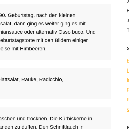
J
H
0. Geburtstag, nach den kleinen
J
salat, dann ging es weiter ging es mit
T
iansauce oder alternativ
Osso buco
. Und
burtstagstorte mit den Bildern einiger
peise mit Himbeeren.
H
lattsalat, Rauke, Radicchio,
R
R
s
waschen und trocknen. Die Kürbiskerne in
fangen zu duften. Den Schnittlauch in