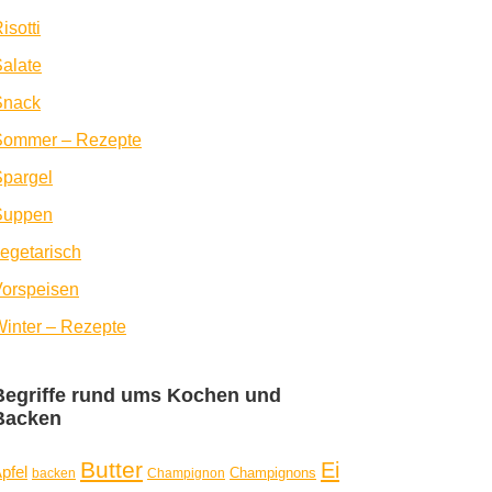
isotti
alate
Snack
Sommer – Rezepte
pargel
Suppen
egetarisch
orspeisen
inter – Rezepte
Begriffe rund ums Kochen und
Backen
Butter
Ei
pfel
Champignons
backen
Champignon