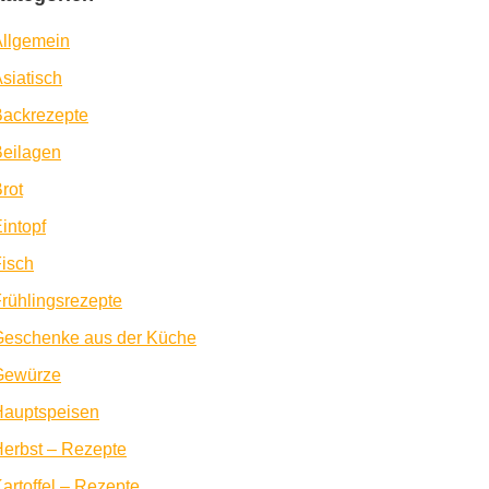
llgemein
siatisch
Backrezepte
eilagen
rot
intopf
isch
rühlingsrezepte
Geschenke aus der Küche
Gewürze
Hauptspeisen
erbst – Rezepte
artoffel – Rezepte