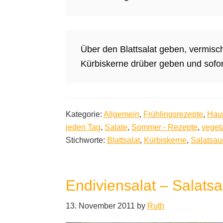
Über den Blattsalat geben, vermische
Kürbiskerne drüber geben und sofor
Kategorie:
Allgemein
,
Frühlingsrezepte
,
Hau
jeden Tag
,
Salate
,
Sommer - Rezepte
,
veget
Stichworte:
Blattsalat
,
Kürbiskerne
,
Salatsau
Endiviensalat – Salats
13. November 2011
by
Ruth