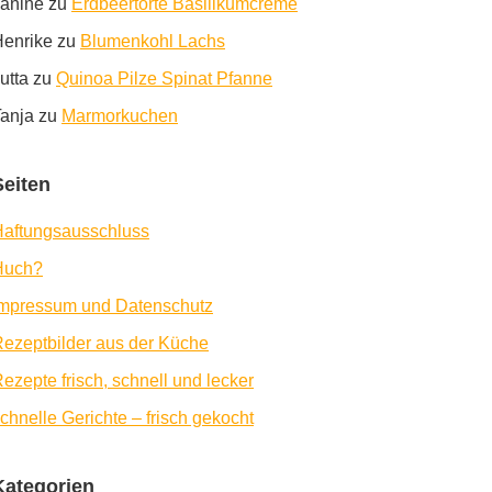
anine
zu
Erdbeertorte Basilikumcreme
enrike
zu
Blumenkohl Lachs
utta
zu
Quinoa Pilze Spinat Pfanne
anja
zu
Marmorkuchen
Seiten
aftungsausschluss
Huch?
Impressum und Datenschutz
ezeptbilder aus der Küche
ezepte frisch, schnell und lecker
chnelle Gerichte – frisch gekocht
Kategorien