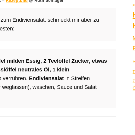
t –
Rezeptbild
@ Ruth Schläger
F
 zum Endiviensalat, schmeckt mir aber zu
esten:
fel milden Essig, 2 Teelöffel Zucker, etwas
R
slöffel neutrales Öl, 1 klein
T
es verrühren.
Endiviensalat
in Streifen
Z
er weglassen), waschen, Sauce und Salat
Ö