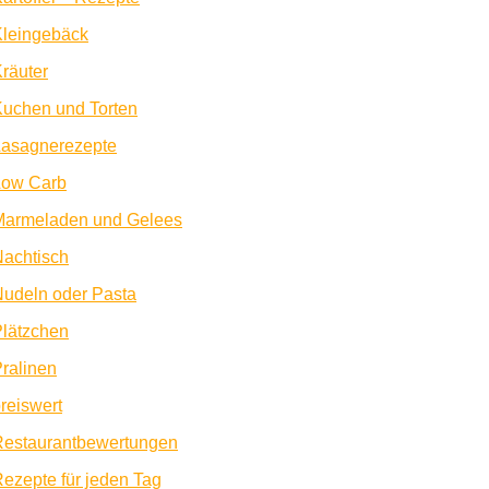
Kleingebäck
räuter
uchen und Torten
Lasagnerezepte
Low Carb
Marmeladen und Gelees
achtisch
udeln oder Pasta
lätzchen
ralinen
reiswert
Restaurantbewertungen
ezepte für jeden Tag