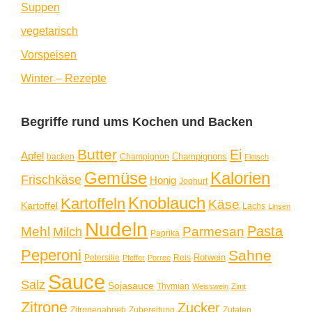
Suppen
vegetarisch
Vorspeisen
Winter – Rezepte
Begriffe rund ums Kochen und Backen
Butter
Ei
Apfel
Champignons
backen
Champignon
Fleisch
Gemüse
Kalorien
Frischkäse
Honig
Joghurt
Knoblauch
Kartoffeln
Käse
Kartoffel
Lachs
Linsen
Nudeln
Pasta
Mehl
Parmesan
Milch
Paprika
Peperoni
Sahne
Rotwein
Petersilie
Reis
Pfeffer
Porree
Sauce
Salz
Sojasauce
Thymian
Weisswein
Zimt
Zitrone
Zucker
Zitronenabrieb
Zubereitung
Zutaten