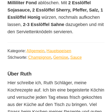
Milliliter Fond
ablöschen. Mit
2 Esslöffel
Sojasauce, 2 Esslöffel Sherry, Pfeffer, Salz, 1
Esslöffel Honig
würzen, nochmals aufkochen
lassen,
2-3 Esslöffel Sahne
dazugeben und mit
den Serviettenknödeln servieren.
Kategorie:
Allgemein
,
Hauptspeisen
Stichworte:
Champignon
,
Gemüse
,
Sauce
Über
Ruth
Hier schreibe ich, Ruth Schläger, meine
Kochrezepte auf. Ich bin eine begeisterte Köchin
und versuche jeden Tag etwas frisch gekochtes
aus der Küche auf den Tisch zu bringen. Viel
Spass beim Kochen meiner Rezepte und guten