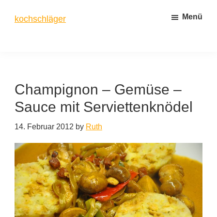
Zum
Zur
Menü
kochschläger
Inhalt
Seitenspalte
springen
springen
frisch
gekocht
Champignon – Gemüse –
Sauce mit Serviettenknödel
14. Februar 2012
by
Ruth