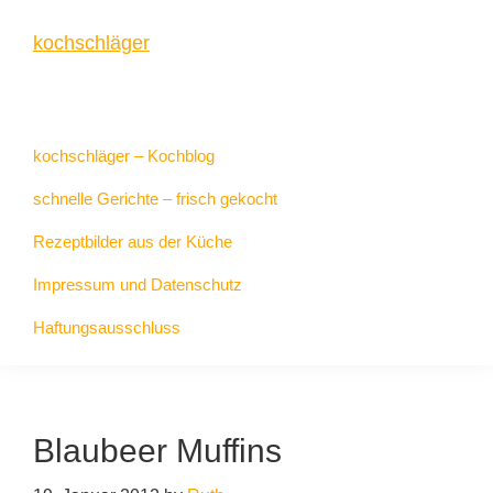
Zur
Zum
Zur
kochschläger
Hauptnavigation
Inhalt
Seitenspalte
springen
springen
springen
frisch
gekocht
kochschläger – Kochblog
schnelle Gerichte – frisch gekocht
Rezeptbilder aus der Küche
Impressum und Datenschutz
Haftungsausschluss
Blaubeer Muffins