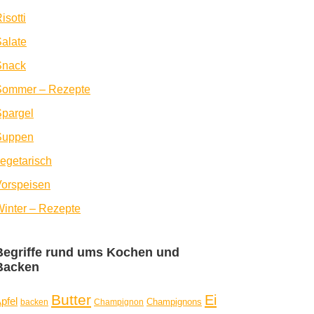
isotti
alate
Snack
Sommer – Rezepte
pargel
Suppen
egetarisch
orspeisen
inter – Rezepte
Begriffe rund ums Kochen und
Backen
Butter
Ei
pfel
Champignons
backen
Champignon