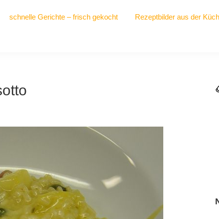
schnelle Gerichte – frisch gekocht
Rezeptbilder aus der Küc
sotto