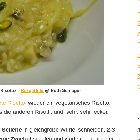
P
F
R
A
B
Z
 Risotto –
Rezeptbild
@ Ruth Schläger
R
te Risotto
wieder ein vegetarisches Risotto.
ls die anderen Risotti, und sehr, sehr lecker.
 Sellerie
in gleichgroße Würfel schneiden,
2-3
J
eine Zwiebel
schälen und würfeln und noch eine