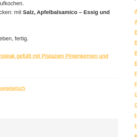
aufkochen.
A
cken: mit
Salz, Apfelbalsamico – Essig und
A
ben, fertig.
B
B
teak gefüllt mit Pistazien Pinienkernen und
E
F
F
vegetarisch
H
K