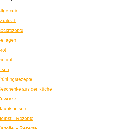
llgemein
siatisch
Backrezepte
eilagen
rot
intopf
isch
rühlingsrezepte
Geschenke aus der Küche
Gewürze
Hauptspeisen
erbst – Rezepte
artoffel – Rezepte