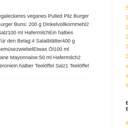
R
aleckeres veganes Pulled Pilz Burger
S
Burger Buns: 200 g Dinkelvollkornmehl2
 Salz100 ml HafermilchEin halbes
r den Belag:4 Salatblätter400 g
S
 GemüsezwiebelEtwas Öl100 ml
ane Mayonnaise:50 ml Hafermilch2
niein halber Teelöffel Salz1 Teelöffel
v
V
W
A