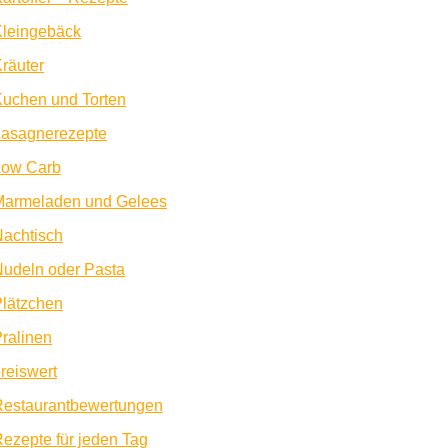
Kleingebäck
räuter
uchen und Torten
Lasagnerezepte
Low Carb
Marmeladen und Gelees
achtisch
udeln oder Pasta
lätzchen
ralinen
reiswert
Restaurantbewertungen
ezepte für jeden Tag