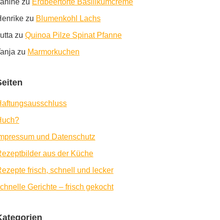
anine
zu
Erdbeertorte Basilikumcreme
enrike
zu
Blumenkohl Lachs
utta
zu
Quinoa Pilze Spinat Pfanne
anja
zu
Marmorkuchen
Seiten
aftungsausschluss
Huch?
Impressum und Datenschutz
ezeptbilder aus der Küche
ezepte frisch, schnell und lecker
chnelle Gerichte – frisch gekocht
Kategorien