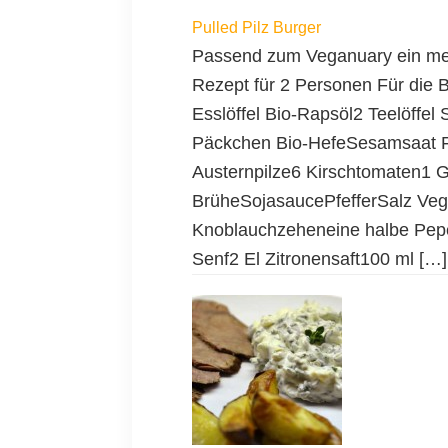
Pulled Pilz Burger
Passend zum Veganuary ein meg
Rezept für 2 Personen Für die 
Esslöffel Bio-Rapsöl2 Teelöffel
Päckchen Bio-HefeSesamsaat Fü
Austernpilze6 Kirschtomaten1
BrüheSojasaucePfefferSalz Veg
Knoblauchzeheneine halbe Pepero
Senf2 El Zitronensaft100 ml […]