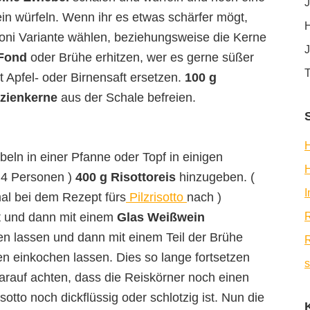
J
ein würfeln. Wenn ihr es etwas schärfer mögt,
H
oni Variante wählen, beziehungsweise die Kerne
J
 Fond
oder Brühe erhitzen, wer es gerne süßer
T
 Apfel- oder Birnensaft ersetzen.
100 g
azienkerne
aus der Schale befreien.
H
beln in einer Pfanne oder Topf in einigen
i 4 Personen )
400 g Risottoreis
hinzugeben. (
mal bei dem Rezept fürs
Pilzrisotto
nach )
st und dann mit einem
Glas Weißwein
R
n lassen und dann mit einem Teil der Brühe
R
n einkochen lassen. Dies so lange fortsetzen
s
darauf achten, dass die Reiskörner noch einen
otto noch dickflüssig oder schlotzig ist. Nun die