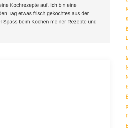
eine Kochrezepte auf. Ich bin eine
den Tag etwas frisch gekochtes aus der
K
iel Spass beim Kochen meiner Rezepte und
K
N
N
P
P
p
R