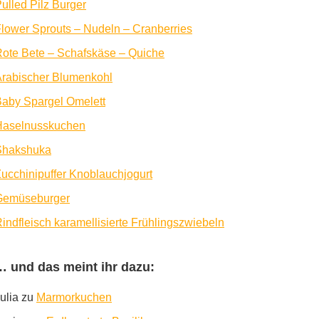
ulled Pilz Burger
lower Sprouts – Nudeln – Cranberries
ote Bete – Schafskäse – Quiche
rabischer Blumenkohl
aby Spargel Omelett
Haselnusskuchen
Shakshuka
ucchinipuffer Knoblauchjogurt
Gemüseburger
indfleisch karamellisierte Frühlingszwiebeln
… und das meint ihr dazu:
ulia
zu
Marmorkuchen