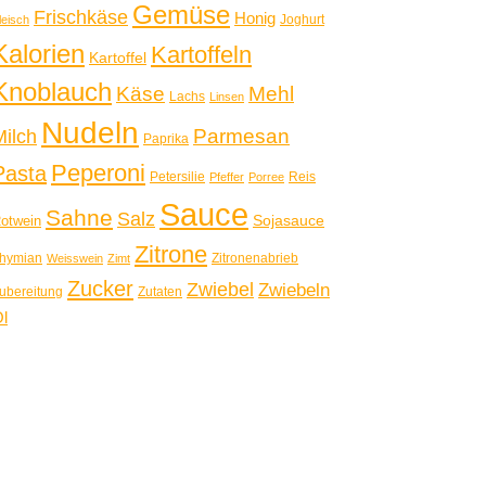
Gemüse
Frischkäse
Honig
Joghurt
leisch
Kalorien
Kartoffeln
Kartoffel
Knoblauch
Käse
Mehl
Lachs
Linsen
Nudeln
Parmesan
Milch
Paprika
Peperoni
Pasta
Petersilie
Reis
Pfeffer
Porree
Sauce
Sahne
Salz
Sojasauce
otwein
Zitrone
hymian
Zitronenabrieb
Weisswein
Zimt
Zucker
Zwiebel
Zwiebeln
ubereitung
Zutaten
l