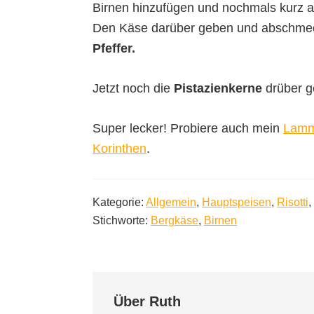
Birnen hinzufügen und nochmals kurz 
Den Käse darüber geben und abschme
Pfeffer.
Jetzt noch die
Pistazienkerne
drüber ge
Super lecker! Probiere auch mein
Lamms
Korinthen
.
Kategorie:
Allgemein
,
Hauptspeisen
,
Risotti
,
Stichworte:
Bergkäse
,
Birnen
Über
Ruth