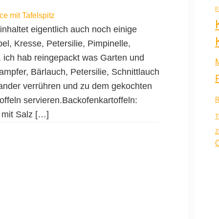
F
e mit Tafelspitz
nhaltet eigentlich auch noch einige
el, Kresse, Petersilie, Pimpinelle,
, ich hab reingepackt was Garten und
pfer, Bärlauch, Petersilie, Schnittlauch
nander verrühren und zu dem gekochten
offeln servieren.Backofenkartoffeln:
R
 mit Salz […]
T
Z
Ö