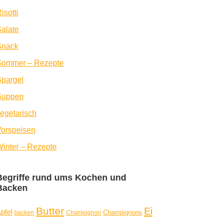
isotti
alate
Snack
Sommer – Rezepte
pargel
Suppen
egetarisch
orspeisen
inter – Rezepte
Begriffe rund ums Kochen und
Backen
Butter
Ei
pfel
Champignons
backen
Champignon