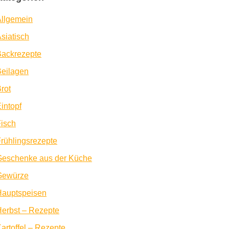
llgemein
siatisch
Backrezepte
eilagen
rot
intopf
isch
rühlingsrezepte
Geschenke aus der Küche
Gewürze
Hauptspeisen
erbst – Rezepte
artoffel – Rezepte