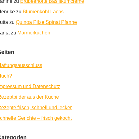
anine
zu
Erdbeertorte Basilikumcreme
enrike
zu
Blumenkohl Lachs
utta
zu
Quinoa Pilze Spinat Pfanne
anja
zu
Marmorkuchen
Seiten
aftungsausschluss
Huch?
Impressum und Datenschutz
ezeptbilder aus der Küche
ezepte frisch, schnell und lecker
chnelle Gerichte – frisch gekocht
Kategorien