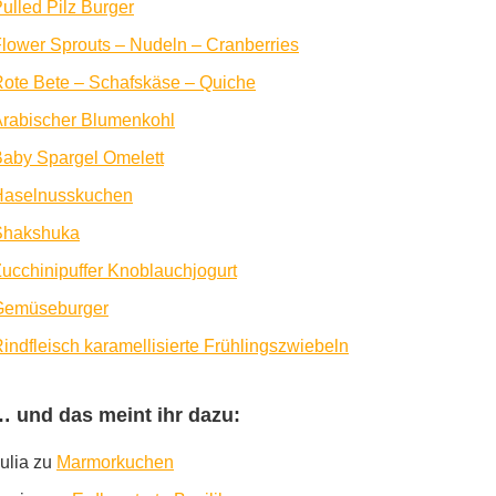
ulled Pilz Burger
lower Sprouts – Nudeln – Cranberries
ote Bete – Schafskäse – Quiche
rabischer Blumenkohl
aby Spargel Omelett
Haselnusskuchen
Shakshuka
ucchinipuffer Knoblauchjogurt
Gemüseburger
indfleisch karamellisierte Frühlingszwiebeln
… und das meint ihr dazu:
ulia
zu
Marmorkuchen