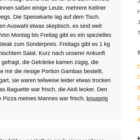
J
h innen saßen einige Leute, mehrere Kellner
H
egs. Die Speisekarte lag auf dem Tisch.
J
en Auswahl etwas skeptisch, es sind weit
T
Von Montag bis Freitag gibt es ein spezielles
Steak zum Sonderpreis. Freitags gibt es 1 kg
ischtem Salat. Kurz nach unserer Ankunft
 gefragt, die Getränke kamen zügig, die
H
e mir die riesige Portion Gambas bestellt,
gart, sie waren teilweise leider etwas trocken
s Baguette war frisch, die Aioli lecker. Den
R
ie Pizza meines Mannes war frisch,
knusprig
R
s