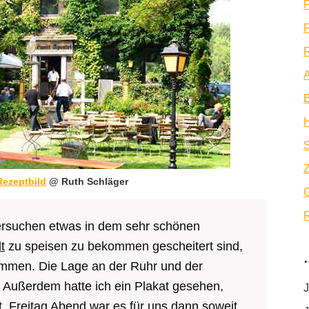
P
F
R
A
B
Z
Rezeptbild
@ Ruth Schläger
R
ersuchen etwas in dem sehr schönen
t
zu speisen zu bekommen gescheitert sind,
mmen. Die Lage an der Ruhr und der
. Außerdem hatte ich ein Plakat gesehen,
J
t. Freitag Abend war es für uns dann soweit,