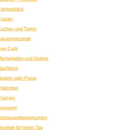
Kleingebäck
räuter
uchen und Torten
Lasagnerezepte
Low Carb
Marmeladen und Gelees
achtisch
udeln oder Pasta
lätzchen
ralinen
reiswert
Restaurantbewertungen
ezepte für jeden Tag