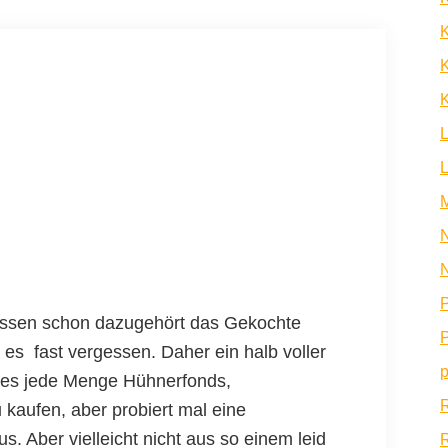
K
K
N
N
P
ssen schon dazugehört das Gekochte
P
 es fast vergessen. Daher ein halb voller
p
t es jede Menge Hühnerfonds,
kaufen, aber probiert mal eine
 Aber vielleicht nicht aus so einem leid
R