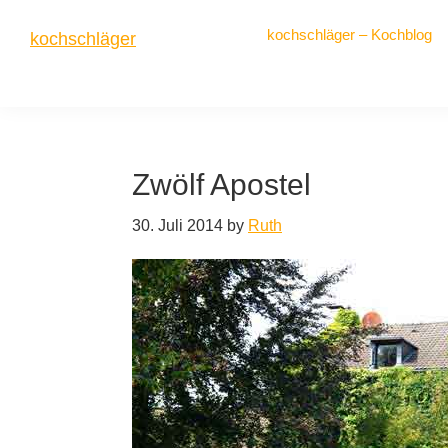
Zur
Zum
Zur
kochschläger – Kochblog
kochschläger
Hauptnavigation
Inhalt
Seitenspalte
springen
springen
springen
frisch
gekocht
Zwölf Apostel
30. Juli 2014
by
Ruth