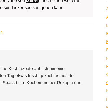
 der Nähe von
Kettwig
noch einen weiteren
reisen lecker speisen gehen kann.
A
A
en
B
B
E
F
F
eine Kochrezepte auf. Ich bin eine
den Tag etwas frisch gekochtes aus der
iel Spass beim Kochen meiner Rezepte und
H
K