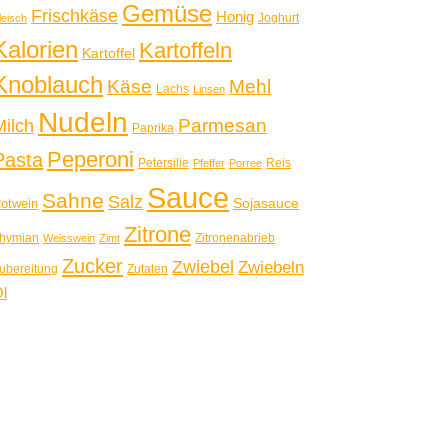
Gemüse
Frischkäse
Honig
Joghurt
leisch
Kalorien
Kartoffeln
Kartoffel
Knoblauch
Käse
Mehl
Lachs
Linsen
Nudeln
Parmesan
Milch
Paprika
Peperoni
Pasta
Petersilie
Reis
Pfeffer
Porree
Sauce
Sahne
Salz
Sojasauce
otwein
Zitrone
hymian
Zitronenabrieb
Weisswein
Zimt
Zucker
Zwiebel
Zwiebeln
ubereitung
Zutaten
l