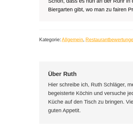
Schön, dass es nun an der Ruhr in
Biergarten gibt, wo man zu fairen P
Kategorie:
Allgemein
,
Restaurantbewertung
Über
Ruth
Hier schreibe ich, Ruth Schläger, m
begeisterte Köchin und versuche je
Küche auf den Tisch zu bringen. V
guten Appetit.