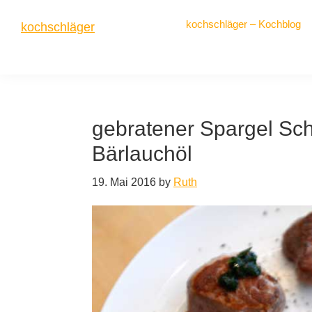
Zur
Zum
Zur
kochschläger – Kochblog
kochschläger
Hauptnavigation
Inhalt
Seitenspalte
springen
springen
springen
frisch
gekocht
gebratener Spargel Sc
Bärlauchöl
19. Mai 2016
by
Ruth