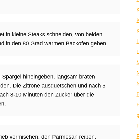
K
K
et in kleine Steaks schneiden, von beiden
 und in den 80 Grad warmen Backofen geben.
N
en Spargel hineingeben, langsam braten
N
den. Die Zitrone ausquetschen und nach 5
P
ach 8-10 Minuten den Zucker über die
en.
P
p
R
rieb vermischen, den Parmesan reiben.