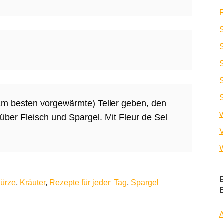
R
S
S
(am besten vorgewärmte) Teller geben, den
v
über Fleisch und Spargel. Mit Fleur de Sel
V
W
ürze
,
Kräuter
,
Rezepte für jeden Tag
,
Spargel
A