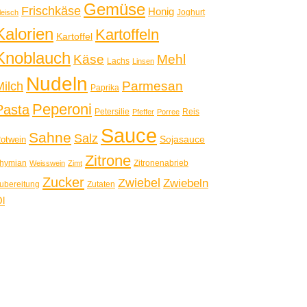
Gemüse
Frischkäse
Honig
Joghurt
leisch
Kalorien
Kartoffeln
Kartoffel
Knoblauch
Käse
Mehl
Lachs
Linsen
Nudeln
Parmesan
Milch
Paprika
Peperoni
Pasta
Petersilie
Reis
Pfeffer
Porree
Sauce
Sahne
Salz
Sojasauce
otwein
Zitrone
hymian
Zitronenabrieb
Weisswein
Zimt
Zucker
Zwiebel
Zwiebeln
ubereitung
Zutaten
l