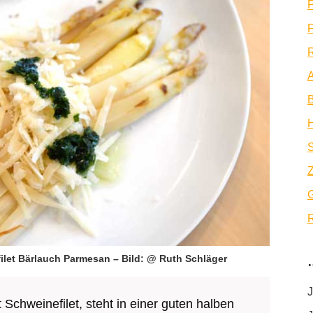
P
F
R
A
B
Z
R
ilet Bärlauch Parmesan – Bild: @ Ruth Schläger
J
 Schweinefilet, steht in einer guten halben