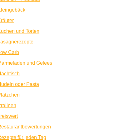
Kleingebäck
räuter
uchen und Torten
Lasagnerezepte
Low Carb
Marmeladen und Gelees
achtisch
udeln oder Pasta
lätzchen
ralinen
reiswert
Restaurantbewertungen
ezepte für jeden Tag