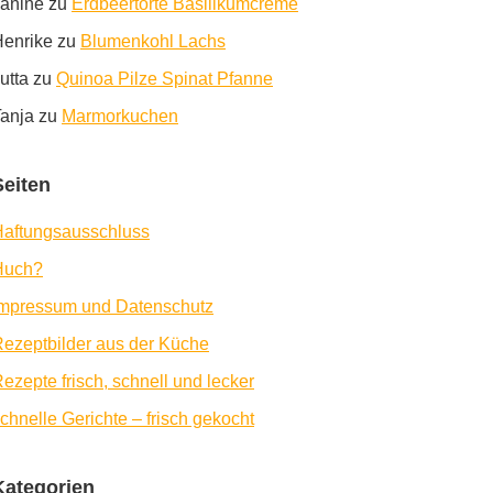
anine
zu
Erdbeertorte Basilikumcreme
enrike
zu
Blumenkohl Lachs
utta
zu
Quinoa Pilze Spinat Pfanne
anja
zu
Marmorkuchen
Seiten
aftungsausschluss
Huch?
Impressum und Datenschutz
ezeptbilder aus der Küche
ezepte frisch, schnell und lecker
chnelle Gerichte – frisch gekocht
Kategorien