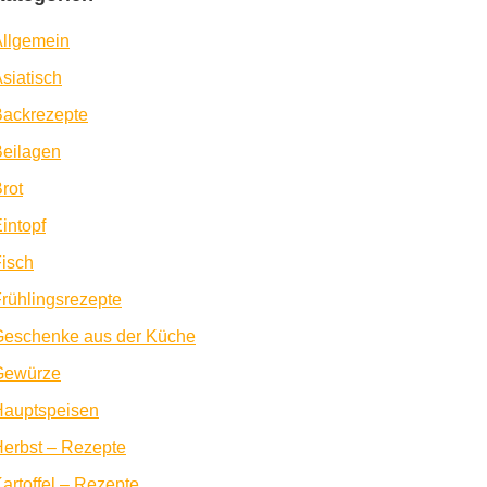
llgemein
siatisch
Backrezepte
eilagen
rot
intopf
isch
rühlingsrezepte
Geschenke aus der Küche
Gewürze
Hauptspeisen
erbst – Rezepte
artoffel – Rezepte