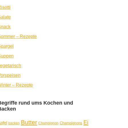
isotti
alate
Snack
Sommer – Rezepte
pargel
Suppen
egetarisch
orspeisen
inter – Rezepte
Begriffe rund ums Kochen und
Backen
Butter
Ei
pfel
Champignons
backen
Champignon