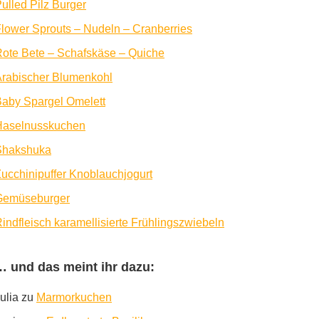
ulled Pilz Burger
lower Sprouts – Nudeln – Cranberries
ote Bete – Schafskäse – Quiche
rabischer Blumenkohl
aby Spargel Omelett
Haselnusskuchen
Shakshuka
ucchinipuffer Knoblauchjogurt
Gemüseburger
indfleisch karamellisierte Frühlingszwiebeln
… und das meint ihr dazu:
ulia
zu
Marmorkuchen