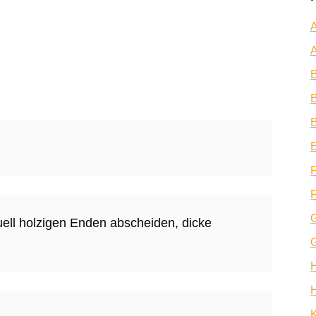
A
A
B
B
E
F
F
ell holzigen Enden abscheiden, dicke
H
K