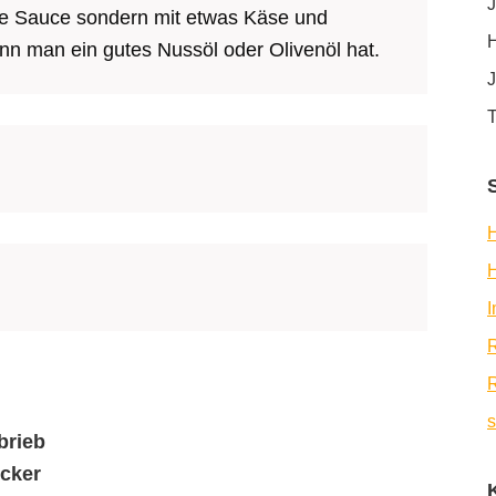
J
ne Sauce sondern mit etwas Käse und
H
nn man ein gutes Nussöl oder Olivenöl hat.
J
T
H
R
R
s
brieb
ucker