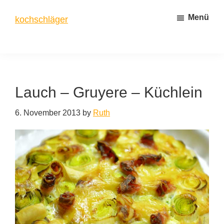
Zum
Zur
Menü
kochschläger
Inhalt
Seitenspalte
springen
springen
frisch
gekocht
Lauch – Gruyere – Küchlein
6. November 2013
by
Ruth