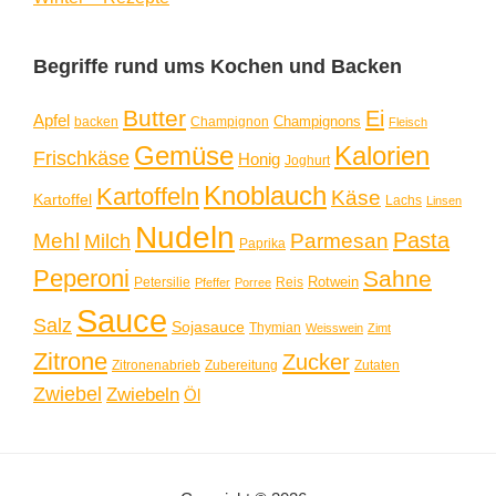
Begriffe rund ums Kochen und Backen
Butter
Ei
Apfel
Champignons
backen
Champignon
Fleisch
Gemüse
Kalorien
Frischkäse
Honig
Joghurt
Knoblauch
Kartoffeln
Käse
Kartoffel
Lachs
Linsen
Nudeln
Pasta
Mehl
Parmesan
Milch
Paprika
Peperoni
Sahne
Rotwein
Petersilie
Reis
Pfeffer
Porree
Sauce
Salz
Sojasauce
Thymian
Weisswein
Zimt
Zitrone
Zucker
Zitronenabrieb
Zubereitung
Zutaten
Zwiebel
Zwiebeln
Öl